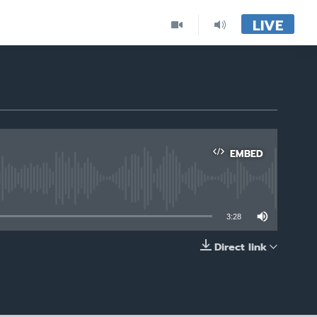
LIVE
EMBED
able
3:28
Direct link
EMBED