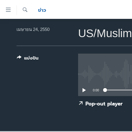
ลิ้งค์
ข่าว
เชื่อม
ค้นหา
ต่อ
หน้าหลัก
เมษายน 24, 2550
US/Muslim
ข้าม
โลก
ไป
เอเชีย
เนื้อหา
หลัก
แบ่งปัน
สหรัฐฯ
ข้าม
ไทย
ไป
หน้า
ธุรกิจ
หลัก
วิทยาศาสตร์
0:00
ข้าม
ไป
สังคมและสุขภาพ
Pop-out player
ที่
ไลฟ์สไตล์
การ
ตรวจสอบข่าว
ค้นหา