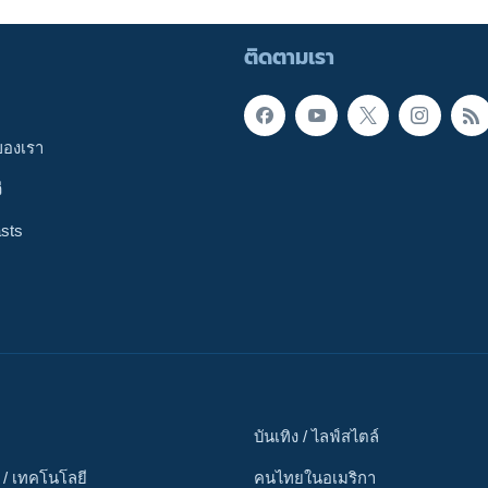
ติดตามเรา
ของเรา
ี
sts
บันเทิง / ไลฟ์สไตล์
 / เทคโนโลยี
คนไทยในอเมริกา