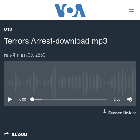
ลิ้งค์
เชื่อม
ต่อ
ข่าว
หน้าหลัก
ข้าม
Terrors Arrest-download mp3
ไป
โลก
เนื้อหา
เอเชีย
พฤศจิกายน 09, 2550
หลัก
สหรัฐฯ
ข้าม
ไป
ไทย
หน้า
No media source currently available
ธุรกิจ
หลัก
ข้าม
วิทยาศาสตร์
0:00
2:36
ไป
สังคมและสุขภาพ
Direct link
ที่
การ
ไลฟ์สไตล์
ค้นหา
ตรวจสอบข่าว
แบ่งปัน