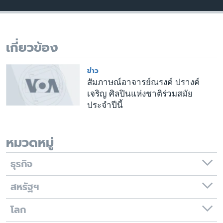
เรียนรู้ภาษาอังกฤษ
พอดคาสต์
เกี่ยวข้อง
ติดตามเรา
ข่าว
สัมภาษณ์อาจารย์ณรงค์ ปรางค์
เจริญ ศิลปินแห่งชาติร่วมสมัย
เลือกภาษา
ประจำปีนี้
หมวดหมู่
ธุรกิจ
สหรัฐฯ
โลก