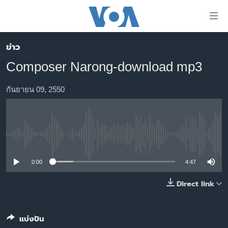
ลิ้งค์
เชื่อม
ต่อ
ข่าว
หน้าหลัก
ข้าม
Composer Narong-download mp3
ไป
โลก
เนื้อหา
เอเชีย
กันยายน 09, 2550
หลัก
สหรัฐฯ
ข้าม
ไป
ไทย
หน้า
No media source currently available
ธุรกิจ
หลัก
ข้าม
วิทยาศาสตร์
0:00
4:47
ไป
สังคมและสุขภาพ
Direct link
ที่
การ
ไลฟ์สไตล์
ค้นหา
ตรวจสอบข่าว
แบ่งปัน