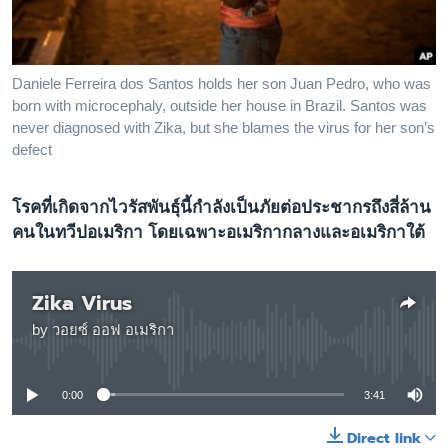
เรียนรู้ภาษาอังกฤษ
พอดคาสต์
Daniele Ferreira dos Santos holds her son Juan Pedro, who was
ติดตามเรา
born with microcephaly, outside her house in Brazil. Santos was
never diagnosed with Zika, but she blames the virus for her son’s
defect
เลือกภาษา
โรคที่เกิดจากไวรัสพันธุ์นี้กำลังเป็นภัยต่อประชากรถึงสี่ล้าน
คนในทวีปอเมริกา โดยเฉพาะอเมริกากลางและอเมริกาใต้
Zika Virus
by
วอยซ์ ออฟ อเมริกา
No media source currently available
0:00
3:41
Direct link