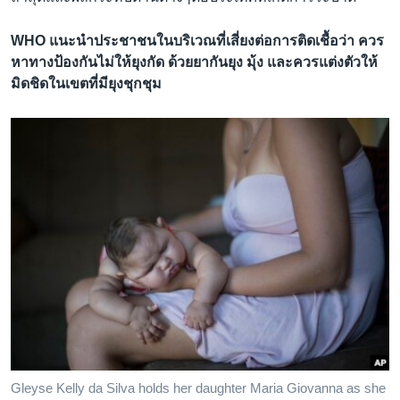
WHO แนะนำประชาชนในบริเวณที่เสี่ยงต่อการติดเชื้อว่า ควร
หาทางป้องกันไม่ให้ยุงกัด ด้วยยากันยุง มุ้ง และควรแต่งตัวให้
มิดชิดในเขตที่มียุงชุกชุม
Gleyse Kelly da Silva holds her daughter Maria Giovanna as she