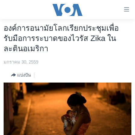
ลิ้งค์
เชื่อม
ต่อ
องค์การอนามัยโลกเรียกประชุมเพื่อ
หน้าหลัก
ข้าม
รับมือการระบาดของไวรัส Zika ใน
ไป
โลก
ละตินอเมริกา
เนื้อหา
เอเชีย
หลัก
มกราคม 30, 2559
สหรัฐฯ
ข้าม
ไป
ไทย
แบ่งปัน
หน้า
ธุรกิจ
หลัก
ข้าม
วิทยาศาสตร์
ไป
สังคมและสุขภาพ
ที่
การ
ไลฟ์สไตล์
ค้นหา
ตรวจสอบข่าว