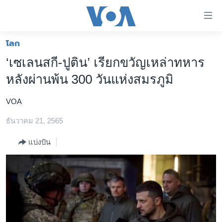
ลิ้งค์
เชื่อม
ต่อ
โลก
หน้าหลัก
ข้าม
‘เซเลนสกี-ปูติน’ เรียกขวัญเหล่าทหาร
ไป
โลก
หลังผ่านพ้น 300 วันแห่งสมรภูมิ
เนื้อหา
เอเชีย
หลัก
VOA
สหรัฐฯ
ข้าม
ไป
ธันวาคม 21, 2565
ไทย
หน้า
ธุรกิจ
แบ่งปัน
หลัก
ข้าม
วิทยาศาสตร์
ไป
สังคมและสุขภาพ
ที่
การ
ไลฟ์สไตล์
ค้นหา
ตรวจสอบข่าว