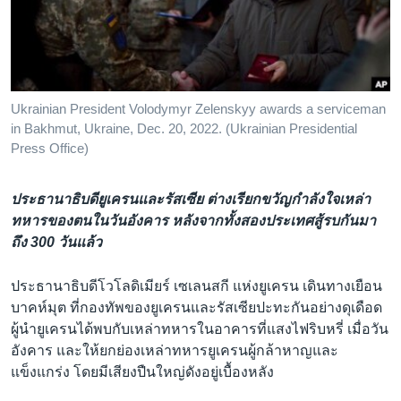
เรียนรู้ภาษาอังกฤษ
พอดคาสต์
ติดตามเรา
Ukrainian President Volodymyr Zelenskyy awards a serviceman
in Bakhmut, Ukraine, Dec. 20, 2022. (Ukrainian Presidential
Press Office)
เลือกภาษา
ประธานาธิบดียูเครนและรัสเซีย ต่างเรียกขวัญกำลังใจเหล่า
ทหารของตนในวันอังคาร หลังจากทั้งสองประเทศสู้รบกันมา
ถึง 300 วันแล้ว
ประธานาธิบดีโวโลดิเมียร์ เซเลนสกี แห่งยูเครน เดินทางเยือน
บาคห์มุต ที่กองทัพของยูเครนและรัสเซียปะทะกันอย่างดุเดือด
ผู้นำยูเครนได้พบกับเหล่าทหารในอาคารที่แสงไฟริบหรี่ เมื่อวัน
อังคาร และให้ยกย่องเหล่าทหารยูเครนผู้กล้าหาญและ
แข็งแกร่ง โดยมีเสียงปืนใหญ่ดังอยู่เบื้องหลัง