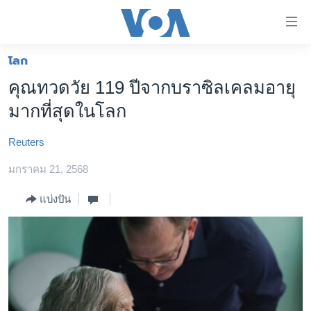
ลิ้งค์
เชื่อม
ต่อ
โลก
หน้าหลัก
ข้าม
คุณทวดวัย 119 ปีจากบราซิลเคลมอายุ
ไป
โลก
มากที่สุดในโลก
เนื้อหา
เอเชีย
หลัก
Reuters
สหรัฐฯ
ข้าม
ไป
มกราคม 21, 2568
ไทย
หน้า
ธุรกิจ
แบ่งปัน
หลัก
ข้าม
วิทยาศาสตร์
ไป
สังคมและสุขภาพ
ที่
การ
ไลฟ์สไตล์
ค้นหา
ตรวจสอบข่าว