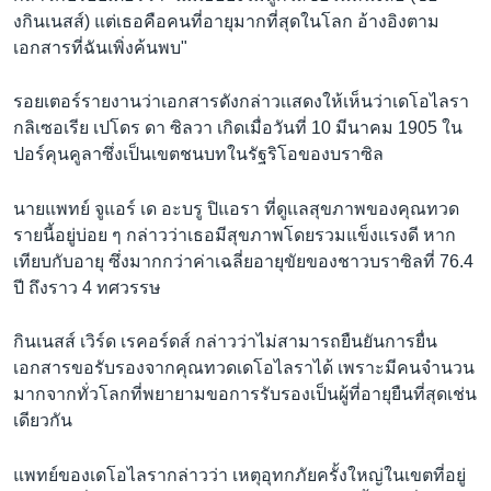
งกินเนสส์) แต่เธอคือคนที่อายุมากที่สุดในโลก อ้างอิงตาม
เอกสารที่ฉันเพิ่งค้นพบ"
รอยเตอร์รายงานว่าเอกสารดังกล่าวเเสดงให้เห็นว่าเดโอไลรา
กลิเซอเรีย เปโดร ดา ซิลวา เกิดเมื่อวันที่ 10 มีนาคม 1905 ใน
ปอร์คุนคูลาซึ่งเป็นเขตชนบทในรัฐริโอของบราซิล
นายแพทย์ จูแอร์ เด อะบรู ปิแอรา ที่ดูเเลสุขภาพของคุณทวด
รายนี้อยู่บ่อย ๆ กล่าวว่าเธอมีสุขภาพโดยรวมแข็งเเรงดี หาก
เทียบกับอายุ ซึ่งมากกว่าค่าเฉลี่ยอายุขัยของชาวบราซิลที่ 76.4
ปี ถึงราว 4 ทศวรรษ
กินเนสส์ เวิร์ด เรคอร์ดส์ กล่าวว่าไม่สามารถยืนยันการยื่น
เอกสารขอรับรองจากคุณทวดเดโอไลราได้ เพราะมีคนจำนวน
มากจากทั่วโลกที่พยายามขอการรับรองเป็นผู้ที่อายุยืนที่สุดเช่น
เดียวกัน
แพทย์ของเดโอไลรากล่าวว่า เหตุอุทกภัยครั้งใหญ่ในเขตที่อยู่