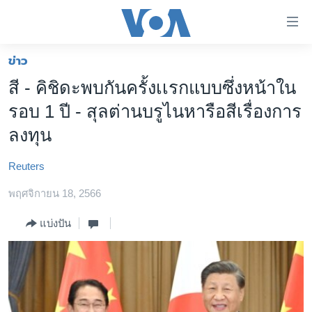
ลิ้งค์
เชื่อม
ต่อ
ข่าว
หน้าหลัก
ข้าม
สี - คิชิดะพบกันครั้งเเรกแบบซึ่งหน้าใน
ไป
โลก
รอบ 1 ปี - สุลต่านบรูไนหารือสีเรื่องการ
เนื้อหา
เอเชีย
หลัก
ลงทุน
สหรัฐฯ
ข้าม
ไป
Reuters
ไทย
หน้า
พฤศจิกายน 18, 2566
ธุรกิจ
หลัก
ข้าม
วิทยาศาสตร์
แบ่งปัน
ไป
สังคมและสุขภาพ
ที่
การ
ไลฟ์สไตล์
ค้นหา
ตรวจสอบข่าว