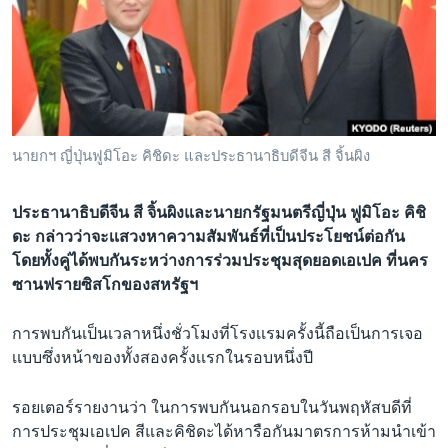
เรียนรู้ภาษาอังกฤษ
พอดคาสต์
ติดตามเรา
นายกฯ ญี่ปุ่นฟูมิโอะ คิชิดะ และประธานาธิบดีจีน สี จิ้นผิง
เลือกภาษา
ประธานาธิบดีจีน สี จิ้นผิงและนายกรัฐมนตรีญี่ปุ่น ฟูมิโอะ คิชิ
ดะ กล่าวว่าจะเเสวงหาความสัมพันธ์ที่เป็นประโยชน์ต่อกัน
โดยทั้งคู่ได้พบกันระหว่างการร่วมประชุมสุดยอดเอเปค ที่นคร
ซานฟรายซิสโกของสหรัฐฯ
การพบกันเป็นเวลาหนึ่งชั่วโมงที่โรงเเรมครั้งนี้ถือเป็นการเจอ
เเบบซึ่งหน้าของทั้งสองครั้งเเรกในรอบหนึ่งปี
รอยเตอร์รายงานว่า ในการพบกันนอกรอบในวันพฤหัสบดีที่
การประชุมเอเปค สีและคิชิดะได้หารือกันมาตรการห้ามนำเข้า