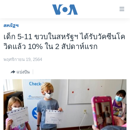
ลิ้งค์
เชื่อม
ต่อ
สหรัฐฯ
หน้าหลัก
ข้าม
เด็ก 5-11 ขวบในสหรัฐฯ ได้รับวัคซีนโค
ไป
โลก
วิดแล้ว 10% ใน 2 สัปดาห์แรก
เนื้อหา
เอเชีย
หลัก
พฤศจิกายน 19, 2564
สหรัฐฯ
ข้าม
ไป
ไทย
แบ่งปัน
หน้า
ธุรกิจ
หลัก
ข้าม
วิทยาศาสตร์
ไป
สังคมและสุขภาพ
ที่
การ
ไลฟ์สไตล์
ค้นหา
ตรวจสอบข่าว