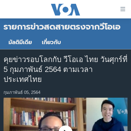
ลิ้งค์
เชื่อม
รายการข่าวสดสายตรงจากวีโอเอ
ต่อ
หน้าหลัก
ข้าม
ไป
โลก
มัลติมีเดีย
เกี่ยวกับ
เนื้อหา
เอเชีย
หลัก
คุยข่าวรอบโลกกับ วีโอเอ ไทย วันศุกร์ที่
สหรัฐฯ
ข้าม
5 กุมภาพันธ์ 2564 ตามเวลา
ไป
ไทย
หน้า
ประเทศไทย
ธุรกิจ
หลัก
ข้าม
กุมภาพันธ์ 05, 2564
วิทยาศาสตร์
ไป
สังคมและสุขภาพ
ที่
การ
ไลฟ์สไตล์
ค้นหา
ตรวจสอบข่าว