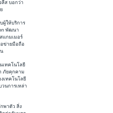
จลีส บอกว่า
ีย
ผู้ให้บริการ
zon พัฒนา
่าสแกมเมอร์
ือข่ายมือถือ
้น
้านเทคโนโลยี
า ภัยคุกคาม
ของเทคโนโลยี
งขบวนการเหล่า
กพาตัว สิ่ง