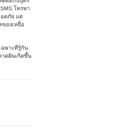
ิดต่อกับบุตร
รือ SMS โทรหา
ลอดภัย แต่
ุดของเหยื่อ
พาะที่รู้กัน
าดฝันเกิดขึ้น