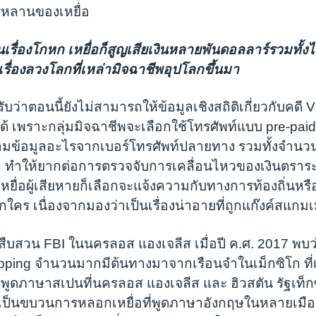
รหลานของเหยื่อ
ป็นเรื่องโกหก เหยื่อก็สูญเสียเงินหลายพันดอลลาร์รวมทั้
รื่องลวงโลกที่เหล่ามิจฉาชีพอุปโลกขึ้นมา
บว่าตอนนี้ยังไม่สามารถให้ข้อมูลเชิงสถิติเกี่ยวกับคดี Vi
้ เพราะกลุ่มมิจฉาชีพจะเลือกใช้โทรศัพท์แบบ pre-paid ซ
ข้อมูลอะไรจากเบอร์โทรศัพท์ปลายทาง รวมทั้งจำนวนเง
มาก ทำให้ยากต่อการตรวจจับการเคลื่อนไหวของเงินตรา
ยื่อผู้เสียหายก็เลือกจะแจ้งความกับทางการท้องถิ่นหรือไ
อกใคร เนื่องจากมองว่าเป็นเรื่องน่าอายที่ถูกแก๊งค์สแกม
สืบสวน FBI ในนครลอส แองเจลีส เมื่อปี ค.ศ. 2017 พบ
apping จำนวนมากมีต้นทางมาจากเรือนจำในเม็กซิโก ที
ี่พูดภาษาสเปนที่นครลอส แองเจลีส และ ฮิวสตัน รัฐเท็กซ
ป็นขบวนการหลอกเหยื่อที่พูดภาษาอังกฤษในหลายเมือง