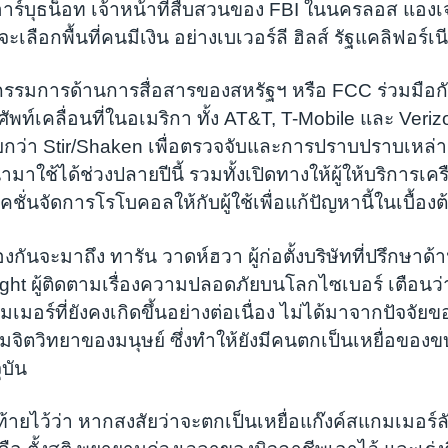
 อาร์บุธน็อท เจ้าหน้าที่สืบสวนของ FBI ในนครลอส แองเ
ะเลือกพื้นที่คนมีเงิน อย่างเบเวอร์ลี ฮิลส์ รัฐแคลิฟอร์เน
กรรมการด้านการสื่อสารของสหรัฐฯ หรือ FCC ร่วมมือกับ
ัพท์เคลื่อนที่ในอเมริกา ทั้ง AT&T, T-Mobile และ Veri
่เรียกว่า Stir/Shaken เพื่อตรวจจับและการปราบปราบเหล
ำมาใช้ได้ช่วงปลายปีนี้ รวมทั้งเปิดทางให้ผู้ให้บริการเคร
ั่นจัดการโรโบคอลให้กับผู้ใช้เพื่อแก้ปัญหานี้ในเบื้องต
องกันจะมาถึง ทารัน วาดห์ฮวา ผู้ก่อตั้งบริษัทที่ปรึกษาด
ght ผู้ติดตามเรื่องความปลอดภัยบนโลกไซเบอร์ เตือนว่
มอร์ที่ยังคงเกิดขึ้นอย่างต่อเนื่อง ไม่ได้มาจากปัจจัย
้ปมจิตวิทยาของมนุษย์ ซึ่งทำให้ยังมีคนตกเป็นเหยื่อขอ
ุบัน
ท้ายไว้ว่า หากสงสัยว่าจะตกเป็นเหยื่อแก๊งค์สแกมเมอร์ลั