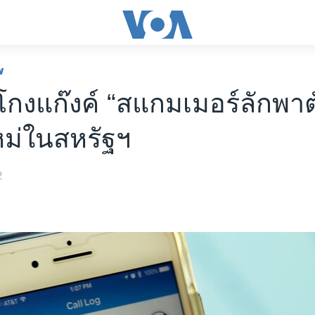
พ
กงแก๊งค์ “สแกมเมอร์ลักพาตั
หม่ในสหรัฐฯ
2