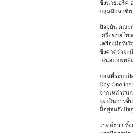
ซึ่งนายเอริค
กลุ่มมิจฉาชีพจ
ปัจจุบัน คณะ
เครือข่ายโทรศ
เครื่องมือที
ซึ่งคาดว่าจะน
เสนอแอพพลิเคช
ก่อนที่ระบบป้
Day One Insi
จากเหล่าสแกมเ
แต่เป็นการจี
นี้อยู่จนถึงปัจจ
วาดห์ฮวา ทิ้ง