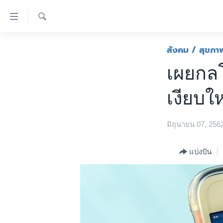
ลิ้งค์
เชื่อม
ค้นหา
ต่อ
หน้าหลัก
สังคม / สุขภา
ข้าม
โลก
เผยกลโ
ไป
เอเชีย
เนื้อหา
เงียบใ
หลัก
สหรัฐฯ
ข้าม
ไทย
ไป
มิถุนายน 07, 256
หน้า
ธุรกิจ
หลัก
วิทยาศาสตร์
แบ่งปัน
ข้าม
ไป
สังคมและสุขภาพ
ที่
ไลฟ์สไตล์
การ
ตรวจสอบข่าว
ค้นหา