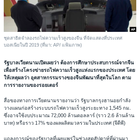
เรียนรู้ภาษาอังกฤษ
พอดคาสต์
ติดตามเรา
ชุดสาธิตจำลองรถไฟความเร็วสูงของจีน ที่จัดแสดงที่ประเทศ
บอสเนียในปี 2019 (ที่มา: AP/ แฟ้มภาพ)
เลือกภาษา
รัฐบาลเวียดนามเปิดเผยว่า ต้องการศึกษาประสบการณ์จากจีน
เพื่อสร้างโครงข่ายรถไฟความเร็วสูงแห่งแรกของประเทศ โดย
ให้เหตุผลว่า อุตสาหกรรมรางของจีนพัฒนาที่สุดในโลก ตาม
การรายงานของรอยเตอร์
สื่อของทางการเวียดนามรายงานว่า รัฐบาลกรุงฮานอยกำลัง
วางแผนก่อสร้างระบบรถไฟความเร็วสูงระยะทาง 1,545 กม.
ซึ่งอาจใช้งบประมาณ 72,000 ล้านดอลลาร์ (ราว 2.6 ล้านล้าน
บาท) หรือราว 17% ของผลผลิตมวลรวมในประเทศ (จีดีพี)
แถลงการณ์ของรัฐบาลที่เผยแพร่ในช่วงสุดสัปดาห์ที่ผ่านมา