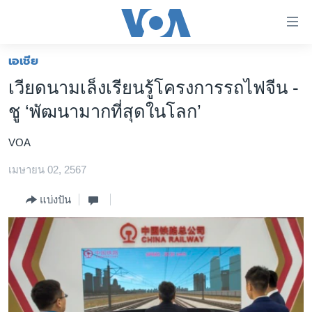
ลิ้งค์
เชื่อม
ต่อ
เอเชีย
หน้าหลัก
ข้าม
เวียดนามเล็งเรียนรู้โครงการรถไฟจีน -
ไป
โลก
ชู ‘พัฒนามากที่สุดในโลก’
เนื้อหา
เอเชีย
หลัก
VOA
สหรัฐฯ
ข้าม
ไป
เมษายน 02, 2567
ไทย
หน้า
ธุรกิจ
แบ่งปัน
หลัก
ข้าม
วิทยาศาสตร์
ไป
สังคมและสุขภาพ
ที่
การ
ไลฟ์สไตล์
ค้นหา
ตรวจสอบข่าว