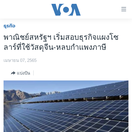
ลิ้งค์
เชื่อม
ต่อ
ธุรกิจ
หน้าหลัก
ข้าม
พาณิชย์สหรัฐฯ เริ่มสอบธุรกิจแผงโซ
ไป
โลก
ลาร์ที่ใช้วัสดุจีน-หลบกำแพงภาษี
เนื้อหา
เอเชีย
หลัก
เมษายน 07, 2565
สหรัฐฯ
ข้าม
ไป
ไทย
แบ่งปัน
หน้า
ธุรกิจ
หลัก
ข้าม
วิทยาศาสตร์
ไป
สังคมและสุขภาพ
ที่
การ
ไลฟ์สไตล์
ค้นหา
ตรวจสอบข่าว