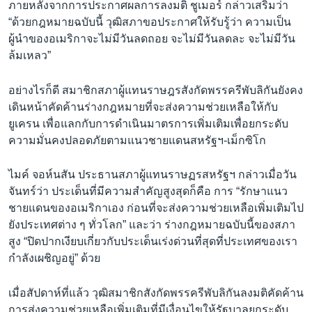
ภายหลังจากการประกาศผลการลงมติ ชูเมอร์ กล่าวเสริมว่า
“ด้วยกฎหมายฉบับนี้ วุฒิสภาขอประกาศให้รับรู้ว่า ความเป็น
ผู้นำของอเมริกาจะไม่มีวันลดถอย จะไม่มีวันลดละ จะไม่มีวัน
ล้มเหลว”
อย่างไรก็ดี สมาชิกสภาผู้แทนราษฎรสังกัดพรรครีพับลิกันยังคง
เดินหน้าคัดค้านร่างกฎหมายที่จะส่งความช่วยเหลือให้กับ
ยูเครน เพื่อแลกกับการดำเนินมาตรการเพิ่มเติมเพื่อยกระดับ
ความมั่นคงปลอดภัยตามแนวชายแดนสหรัฐฯ-เม็กซิโก
ไมค์ จอห์นสัน ประธานสภาผู้แทนราษฏรสหรัฐฯ กล่าวเมื่อวัน
จันทร์ว่า ประเด็นที่มีความสำคัญสูงสุดก็คือ การ “รักษาแนว
ชายแดนของอเมริกาเอง ก่อนที่จะส่งความช่วยเหลือเพิ่มเติมไป
ยังประเทศต่าง ๆ ทั่วโลก” และว่า ร่างกฎหมายฉบับนี้ของสภา
สูง “ปิดปากเงียบเกี่ยวกับประเด็นเร่งด่วนที่สุดที่ประเทศของเรา
กำลังเผชิญอยู่” ด้วย
เมื่อสัปดาห์ที่แล้ว วุฒิสมาชิกสังกัดพรรครีพับลิกันลงมติคัดค้าน
การส่งความช่วยเหลือเพิ่มเติมที่มีเงื่อนไขให้รัฐบาลยกระดับ