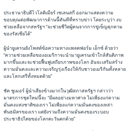
ประธานาธิบดีโวโลดิเมียร์ เซเลนสกี ออกมาแสดงความ
ขอบคุณต่อพัฒนาการด้านนี้ทันทีที่ทราบข่าว โดยระบุว่า งบ
ช่วยเหลือจากสหรัฐฯ “จะช่วยชีวิตผู้คนจากการขู่เข็ญคุกคาม
ของรัสเซียได้”
ผู้นำยูเครนยังโพสต์ข้อความทางแพลตฟอร์ม เอ็กซ์ ด้วยว่า
“ความช่วยเหลือของอเมริกาจะนำมายูเครนเข้าใกล้สันติภาพ
มากขึ้นและจะช่วยฟื้นฟูเสถียรภาพของโลก อันจะเสริมสร้าง
ความมั่นคงและความเจริญรุ่งเรืองให้กับชาวอเมริกันทั้งหลาย
และโลกเสรีทั้งหมดด้วย”
ชัค ชูเมอร์ ผู้นำเสียงข้างมากในวุฒิสภาสหรัฐฯ กล่าวว่า
มาตรการชุดใหม่นี้จะ “มีผลอย่างมหาศาล ไม่เพียงแก่ความ
มั่นคงแห่งชาติของเรา ไม่เพียงแก่ความมั่นคงของเหล่า
พันธมิตรของเรา แต่ยังรวมถึงความมั่นคงของระบอบ
ประชาธิปไตยของโลกตะวันตกด้วย”