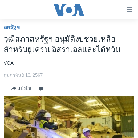
ลิ้งค์
เชื่อม
ต่อ
สหรัฐฯ
หน้าหลัก
ข้าม
วุฒิสภาสหรัฐฯ อนุมัติงบช่วยเหลือ
ไป
โลก
สำหรับยูเครน อิสราเอลและไต้หวัน
เนื้อหา
เอเชีย
หลัก
VOA
สหรัฐฯ
ข้าม
ไป
กุมภาพันธ์ 13, 2567
ไทย
หน้า
ธุรกิจ
แบ่งปัน
หลัก
ข้าม
วิทยาศาสตร์
ไป
สังคมและสุขภาพ
ที่
การ
ไลฟ์สไตล์
ค้นหา
ตรวจสอบข่าว