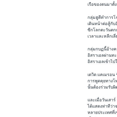
เรือของตนมาตั้
กลุ่มฮูตีทำการโ
เดินหน้าต่อสู้กั
ซีกโลกตะวันตกก
เวลาและหลีกเลี
กลุ่มกบฏนี้อ้างค
อิสราเอลผ่านทะ
อิสราเอลเข้าไ
เดวิด แคเมรอน ร
การพูดคุยทางโทร
นั้นต้องร่วมรั
และเมื่อวันเสาร
ได้แสดงท่าทีว่า
หลายประเทศที่เ