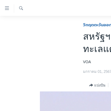
ลิ้งค์
เชื่อม
ค้นหา
ต่อ
หน้าหลัก
วิกฤตตะวันออ
ข้าม
โลก
สหรัฐฯ
ไป
เอเชีย
เนื้อหา
ทะเลแ
หลัก
สหรัฐฯ
ข้าม
ไทย
ไป
VOA
หน้า
ธุรกิจ
หลัก
มกราคม 01, 256
วิทยาศาสตร์
ข้าม
ไป
สังคมและสุขภาพ
แบ่งปัน
ที่
ไลฟ์สไตล์
การ
ตรวจสอบข่าว
ค้นหา