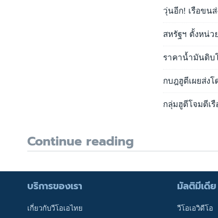
วุ่นอีก! เรือข
สหรัฐฯ ตั้งหน่
ราคาน้ำมันดิบโ
กบฎฮูตีเผยส่ง
กลุ่มฮูตีโจมตี
Continue reading
บริการของเรา
มัลติมีเดีย
เกี่ยวกับวีโอเอไทย
วีโอเอวิดีโอ