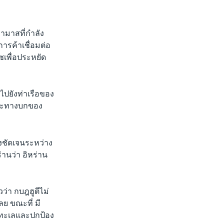
ฮามาสที่กำลัง
การค้าเชื่อมต่อ
ซเพื่อประหยัด
าไปยังท่าเรือของ
และทางบกของ
างชัดเจนระหว่าง
านว่า อิหร่าน
ว่า กบฎฮูตีไม่
ลย ขณะที่ มี
งทะเลและปกป้อง