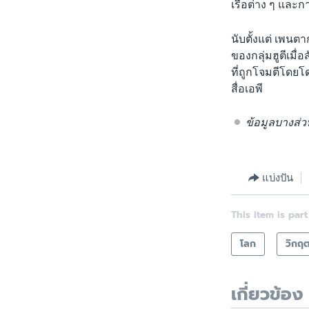
เรือต่าง ๆ และการ
นับตั้งแต่ เพนต
ของกลุ่มฮูตีเมื
ที่ถูกโจมตีโดยโ
สื่อเอพี
ข้อมูลบางส่
แบ่งปัน
This item is part
โลก
วิกฤ
เกี่ยวข้อง