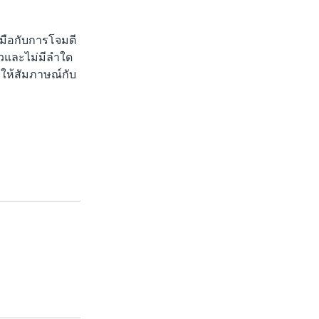
บมือกับการโจมตี
ล้วและไม่มีลำใด
่ให้สัมภาษณ์กับ