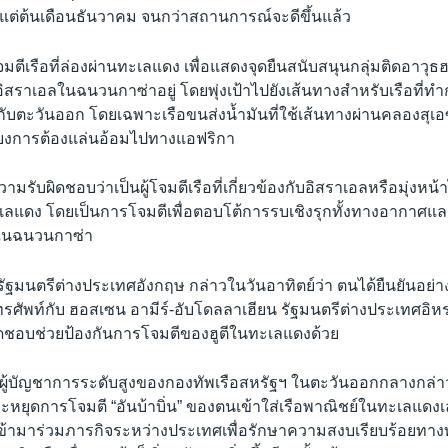
งแต่ต้นเดือนธันวาคม จนกว่าสถานการณ์จะดีขึ้นแล้ว
จมตีเรือที่ล่องผ่านทะเลแดง เพื่อแสดงจุดยืนสนับสนุนกลุ่มติดอาวุธ
บอิสราเอลในฉนวนกาซ่าอยู่ โดยพุ่งเป้าไปยังเส้นทางสำหรับเรือที่ทำ
ับตะวันออก โดยเฉพาะเรือขนส่งน้ำมันที่ใช้เส้นทางผ่านคลองสุเอ
่ยงการต้องแล่นอ้อมไปทางแอฟริกา
วามรับผิดชอบว่าเป็นผู้โจมตีเรือที่เกี่ยวข้องกับอิสราเอลหรือมุ่งหน้
เลแดง โดยเป็นการโจมตีเพื่อตอบโต้การรบเชิงรุกทั้งทางอากาศ
ปในฉนวนกาซ่า
ัฐมนตรีต่างประเทศอังกฤษ กล่าวในวันอาทิตย์ว่า ตนได้ยืนยันอย่
ศัพท์กับ ฮอสเซน อามีร์-อับโดลลาเฮียน รัฐมนตรีต่างประเทศอิหร่
บผิดชอบช่วยป้องกันการโจมตีของฮูตีในทะเลแดงด้วย
์ ผู้บัญชาการระดับสูงของกองทัพเรือสหรัฐฯ ในตะวันออกกลางกล่าว
จะหยุดการโจมตี “อันบ้าบิ่น” ของตนเข้าใส่เรือพาณิชย์ในทะเลแดงเ
ข้ามาร่วมภารกิจระหว่างประเทศเพื่อรักษาความสงบเรียบร้อยทา