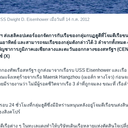
USS Dwight D. Eisenhower เมื่อวันที่ 14 ก.ค. 2012
ฯ ส่งเฮลิคอปเตอร์ออกจัดการกับเรือของกลุ่มกบฏฮูตีที่โจมตีเรือขน
อาทิตย์ และสามารถจมเรือของกลุ่มดังกล่าวได้ 3 ลำจากทั้งหมด
บัญชาการภูมิภาคเอเชียกลางและตะวันออกกลางของสหรัฐฯ (CE
์ (X)
กกองทัพเรือสหรัฐฯ ถูกส่งมาจากเรือรบ USS Eisenhower และเรือ
ณแจ้งเหตุร้ายจากเรือ Maersk Hangzhou (เมอส์ก หางโจว) ก่อนจะย
ยมีรายงานว่า ไม่มีผู้รอดชีวิตจากเรือ 3 ลำที่ถูกจมลง ขณะที่ เรือลำ
 ในรอบ 24 ชั่วโมงที่กลุ่มฮูตีซึ่งมีอิหร่านหนุนหลังอยู่โจมตีเรือขนส่งส
ธงสิงคโปร์
ีเรือต่าง ๆ ในทะเลแดงทำให้บริษัทเดินเรือหลายแห่งตัดสินใจเปลี