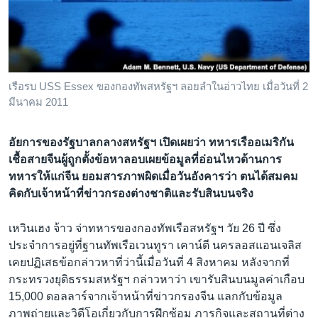
เรียนรู้ภาษาอังกฤษ
พอดคาสต์
ติดตามเรา
เรือรบ USS Essex ของกองทัพสหรัฐฯ ลอยลำในอ่าวไทย เมื่อวันที่ 2
มีนาคม 2011
เลือกภาษา
อัยการของรัฐบาลกลางสหรัฐฯ เปิดเผยว่า ทหารเรืออเมริกัน
เชื้อสายจีนผู้ถูกตั้งข้อหาลอบเผยข้อมูลที่อ่อนไหวด้านการ
ทหารให้แก่จีน ยอมสารภาพผิดเมื่อวันอังคารว่า ตนได้สมคม
คิดกับเจ้าหน้าที่ข่าวกรองต่างชาติและรับสินบนจริง
เหวินเฮง จ้าว จ่าทหารของกองทัพเรือสหรัฐฯ วัย 26 ปี ซึ่ง
ประจำการอยู่ที่ฐานทัพเรือเวนทูรา เคาน์ตี นครลอสแอนเจลิส
เคยปฏิเสธข้อกล่าวหาที่ว่านี้เมื่อวันที่ 4 สิงหาคม หลังจากที่
กระทรวงยุติธรรมสหรัฐฯ กล่าวหาว่า เขารับสินบนมูลค่าเกือบ
15,000 ดอลลาร์จากเจ้าหน้าที่ข่าวกรองจีน แลกกับข้อมูล
ภาพถ่ายและวิดีโอเกี่ยวกับการฝึกซ้อม ภารกิจและสถานที่ต่าง