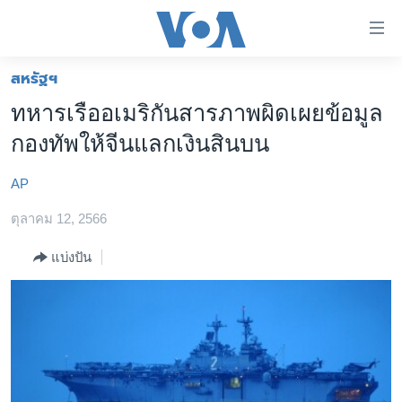
ลิ้งค์
เชื่อม
ต่อ
สหรัฐฯ
หน้าหลัก
ข้าม
ทหารเรืออเมริกันสารภาพผิดเผยข้อมูล
ไป
โลก
กองทัพให้จีนแลกเงินสินบน
เนื้อหา
เอเชีย
หลัก
AP
สหรัฐฯ
ข้าม
ไป
ตุลาคม 12, 2566
ไทย
หน้า
ธุรกิจ
แบ่งปัน
หลัก
ข้าม
วิทยาศาสตร์
ไป
สังคมและสุขภาพ
ที่
การ
ไลฟ์สไตล์
ค้นหา
ตรวจสอบข่าว