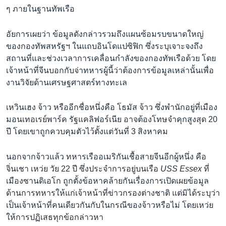
ๆ ภายในฐานทัพเรือ
อัยการเผยว่า ข้อมูลดังกล่าวรวมถึงแผนซ้อมรบขนาดใหญ่
ของกองทัพสหรัฐฯ ในแถบอินโดแปซิฟิก ซึ่งระบุเจาะจงถึง
สถานที่และช่วงเวลาการเคลื่อนกำลังของกองทัพเรือด้วย โดย
เจ้าหน้าที่จีนบอกกับจ่าทหารผู้นี้ว่าต้องการข้อมูลเหล่านั้นเพื่อ
งานวิจัยด้านเศรษฐศาสตร์ทางทะเล
เหวินเฮง จ้าว หรืออีกชื่อหนึ่งคือ โธมัส จ้าว ซึ่งพำนักอยู่ที่เมือง
มอนเทอเรย์พาร์ค รัฐแคลิฟอร์เนีย อาจต้องโทษจำคุกสูงสุด 20
ปี โดยเขาถูกควบคุมตัวไว้ตั้งแต่วันที่ 3 สิงหาคม
นอกจากจ้าวแล้ว ทหารเรืออเมริกันเชื้อสายจีนอีกผู้หนึ่ง คือ
จิ่นเชา เหว่ย วัย 22 ปี ซึ่งประจำการอยู่บนเรือ
USS Essex
ที่
เมืองซานดิเอโก ถูกตั้งข้อหาคล้ายกันเรื่องการเปิดเผยข้อมูล
ด้านการทหารให้แก่เจ้าหน้าที่ข่าวกรองต่างชาติ แต่มิได้ระบุว่า
เป็นเจ้าหน้าที่คนเดียวกันกับในกรณีของจ้าวหรือไม่ โดยเหว่ย
ให้การปฏิเสธทุกข้อกล่าวหา