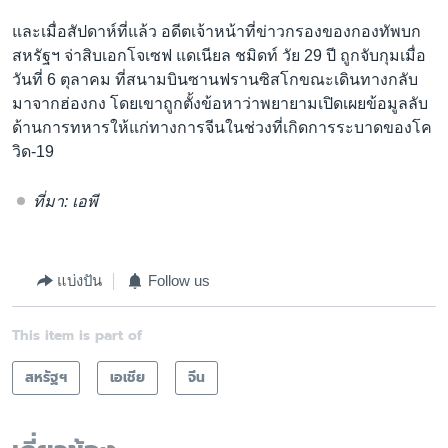
และเมื่อสัปดาห์ที่แล้ว อดีตเจ้าหน้าที่ข่าวกรองของกองทัพบก
สหรัฐฯ จ่าสิบเอกโจเซฟ แดเนียล ชมิดท์ วัย 29 ปี ถูกจับกุมเมื่อ
วันที่ 6 ตุลาคม ที่สนามบินซานฟรานซิสโกขณะเดินทางกลับ
มาจากฮ่องกง โดยเขาถูกตั้งข้อหาว่าพยายามเปิดเผยข้อมูลลับ
ด้านการทหารให้แก่ทางการจีนในช่วงที่เกิดการระบาดของโค
วิด-19
ที่มา: เอพี
แบ่งปัน
Follow us
This item is part of
สหรัฐฯ
เอเชีย
จีน