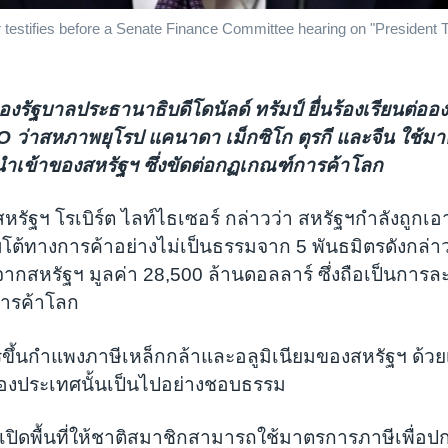
r testifies before a Senate Finance Committee hearing on "President
ัฐบาลประธานาธิบดีโดนัลด์ ทรัมป์ ยื่นร้องเรียนต่ออ
 ว่าสหภาพยุโรป แคนาดา เม็กซิโก ตุรกี และจีน ใช้ม
ำเข้าของสหรัฐฯ ซึ่งขัดต่อกฏเกณฑ์การค้าโลก
สหรัฐฯ โรเบิร์ต ไลท์ไธเซอร์ กล่าวว่า สหรัฐฯกำลังถูกเ
้ทางการค้าอย่างไม่เป็นธรรมจาก 5 พันธมิตรดังกล่าว
จากสหรัฐฯ มูลค่า 28,500 ล้านดอลลาร์ ซึ่งถือเป็นการล
ารค้าโลก
ขึ้นกำแพงภาษีเหล็กกล้าและอลูมิเนียมของสหรัฐฯ ด้วย
องประเทศนั้นเป็นไปอย่างชอบธรรม
ด้เปิดพื้นที่ให้ชาติสมาชิกสามารถใช้มาตรการภาษีเพื่อป