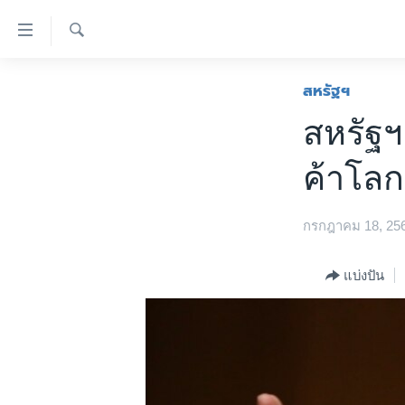
ลิ้งค์
เชื่อม
ค้นหา
ต่อ
หน้าหลัก
สหรัฐฯ
ข้าม
โลก
สหรัฐฯ
ไป
เอเชีย
เนื้อหา
ค้าโลก
หลัก
สหรัฐฯ
ข้าม
ไทย
ไป
กรกฎาคม 18, 25
หน้า
ธุรกิจ
หลัก
วิทยาศาสตร์
แบ่งปัน
ข้าม
ไป
สังคมและสุขภาพ
ที่
ไลฟ์สไตล์
การ
ตรวจสอบข่าว
ค้นหา