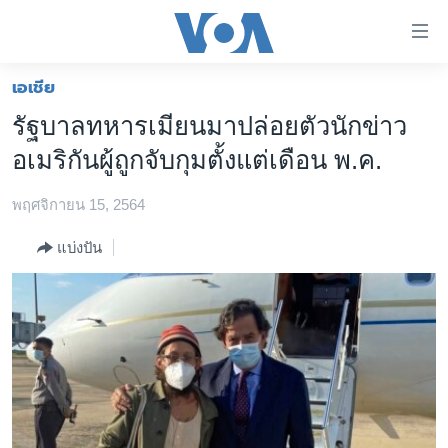
ลิ้งค์
เชื่อม
ต่อ
เอเชีย
หน้าหลัก
ข้าม
รัฐบาลทหารเมียนมาปล่อยตัวนักข่าว
ไป
โลก
อเมริกันผู้ถูกจับกุมตั้งแต่เดือน พ.ค.
เนื้อหา
เอเชีย
หลัก
พฤศจิกายน 15, 2564
สหรัฐฯ
ข้าม
ไป
ไทย
แบ่งปัน
หน้า
ธุรกิจ
หลัก
ข้าม
วิทยาศาสตร์
ไป
สังคมและสุขภาพ
ที่
การ
ไลฟ์สไตล์
ค้นหา
ตรวจสอบข่าว