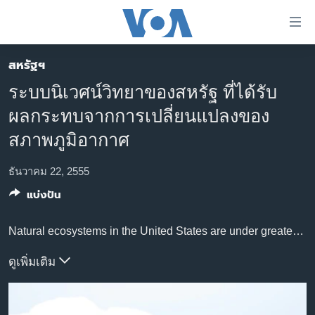
ลิ้งค์
เชื่อม
ต่อ
สหรัฐฯ
หน้าหลัก
ข้าม
ระบบนิเวศน์วิทยาของสหรัฐ ที่ได้รับ
ไป
โลก
ผลกระทบจากการเปลี่ยนแปลงของ
เนื้อหา
เอเชีย
หลัก
สภาพภูมิอากาศ
สหรัฐฯ
ข้าม
ไป
ธันวาคม 22, 2555
ไทย
หน้า
แบ่งปัน
ธุรกิจ
หลัก
ข้าม
วิทยาศาสตร์
Natural ecosystems in the United States are under greater stress from climate change than at any previous time in human history, according to a new assessment by academic institutions public and private agencies. The report says these stressed ecosystems are also stressing wild plant and animal species and threatening the nation’s biodiversity.
ไป
สังคมและสุขภาพ
ที่
ดูเพิ่มเติม
การ
ไลฟ์สไตล์
ค้นหา
ตรวจสอบข่าว