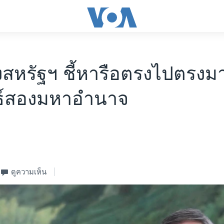
งสหรัฐฯ ชี้หารือตรงไปตรงมา
นธ์สองมหาอำนาจ
ดูความเห็น