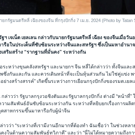
ยกรัฐมนตรีหลี่ เฉียงของจีน ที่กรุงปักกิ่ง 7 เม.ย. 2024 (Photo by Tata
ัฐฯ เจเน็ต เยลเลน กล่าวกับนายกรัฐมนตรีหลี่ เฉียง ของจีนเมื่อวัน
ือในประเด็นที่ซับซ้อนระหว่างจีนและสหรัฐฯ ซึ่งเป็นมหาอำนา
งเสริมสร้าง “รากฐานที่มั่นคง” ระหว่างกัน
ระหว่างขุนคลังสหรัฐฯ และนายกฯ จีน หลี่ได้กล่าวว่า ทั้งจีนและส
ึ่งกันและกัน และควรเดินหน้าที่จะเป็นหุ้นส่วนกัน ไม่ใช่คู่แข่ง พ
อย่างสร้างสรรค์” เกิดขึ้นระหว่างการเยือนกรุงปักกิ่งของรมต.เยล
กล่าวว่า รัฐบาลกรุงวอชิงตันและรัฐบาลกรุงปักกิ่ง ต่างมี “หน้าที่
ความสัมพันธ์อันซับซ้อนระหว่างกัน ระหว่างที่หยิบยกเรื่องการผลิต
ตสาหกรรมขึ้นมาหารือกับผู้นำจีน
่าวว่า “ระหว่างที่เรามีงานอีกมากที่ต้องทำ ฉันเชื่อว่า ในช่วงหลาย
นคงในด้านความสัมพันธ์ทวิภาคี” และว่า “นี่ไม่ได้หมายความถึงกา