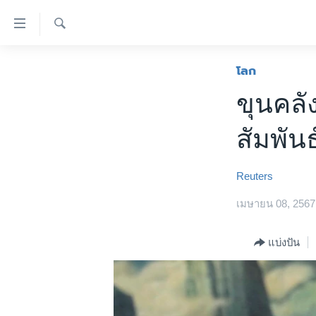
ลิ้งค์
เชื่อม
ค้นหา
ต่อ
หน้าหลัก
โลก
ข้าม
โลก
ขุนคลั
ไป
เอเชีย
เนื้อหา
สัมพั
หลัก
สหรัฐฯ
ข้าม
ไทย
ไป
Reuters
หน้า
ธุรกิจ
หลัก
เมษายน 08, 2567
วิทยาศาสตร์
ข้าม
ไป
สังคมและสุขภาพ
แบ่งปัน
ที่
ไลฟ์สไตล์
การ
ตรวจสอบข่าว
ค้นหา