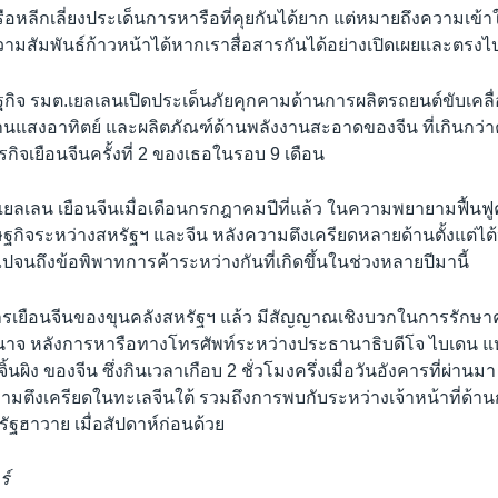
หลีกเลี่ยงประเด็นการหารือที่คุยกันได้ยาก แต่หมายถึงความเข้าใ
มสัมพันธ์ก้าวหน้าได้หากเราสื่อสารกันได้อย่างเปิดเผยและตรง
กิจ รมต.เยลเลนเปิดประเด็นภัยคุกคามด้านการผลิตรถยนต์ขับเคลื
านแสงอาทิตย์ และผลิตภัณฑ์ด้านพลังงานสะอาดของจีน ที่เกินกว่
จเยือนจีนครั้งที่ 2 ของเธอในรอบ 9 เดือน
.เยลเลน เยือนจีนเมื่อเดือนกรกฎาคมปีที่แล้ว ในความพยายามฟื้นฟ
ฐกิจระหว่างสหรัฐฯ และจีน หลังความตึงเครียดหลายด้านตั้งแต่ไต้
ปจนถึงข้อพิพาทการค้าระหว่างกันที่เกิดขึ้นในช่วงหลายปีมานี้
เยือนจีนของขุนคลังสหรัฐฯ แล้ว มีสัญญาณเชิงบวกในการรักษาค
จ หลังการหารือทางโทรศัพท์ระหว่างประธานาธิบดีโจ ไบเดน แห
้นผิง ของจีน ซึ่งกินเวลาเกือบ 2 ชั่วโมงครึ่งเมื่อวันอังคารที่ผ่านมา
มตึงเครียดในทะเลจีนใต้ รวมถึงการพบกับระหว่างเจ้าหน้าที่ด้
รัฐฮาวาย เมื่อสัปดาห์ก่อนด้วย
ร์