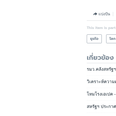
แบ่งปัน
This item is part
ธุรกิจ
โลก
เกี่ยวข้อง
รมว.คลังสหรัฐ
วิเคราะห์ความ
โหมโรงเอเปค - 
สหรัฐฯ ประกา