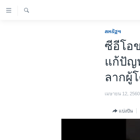
ลิ้งค์
เชื่อม
ค้นหา
ต่อ
หน้าหลัก
สหรัฐฯ
ข้าม
โลก
ซีอีโอ
ไป
เอเชีย
เนื้อหา
แก้ปัญห
หลัก
สหรัฐฯ
ข้าม
ไทย
ลากผู้
ไป
หน้า
ธุรกิจ
หลัก
เมษายน 12, 2560
วิทยาศาสตร์
ข้าม
ไป
สังคมและสุขภาพ
แบ่งปัน
ที่
ไลฟ์สไตล์
การ
ตรวจสอบข่าว
ค้นหา