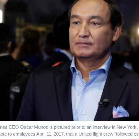
lines CEO Oscar Munoz is pictured prior to an interview in New York,
ote to employees April 11, 2017, that a United flight crew "followed es