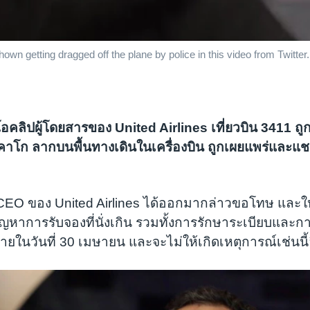
own getting dragged off the plane by police in this video from Twitter.
ดิโอคลิปผู้โดยสารของ United Airlines เที่ยวบิน 3411
าโก ลากบนพื้นทางเดินในเครื่องบิน ถูกเผยแพร่และแชร์
CEO ของ United Airlines ได้ออกมากล่าวขอโทษ และใ
ญหาการรับจองที่นั่งเกิน รวมทั้งการรักษาระเบียบและกา
ายในวันที่ 30 เมษายน และจะไม่ให้เกิดเหตุการณ์เช่นนี้