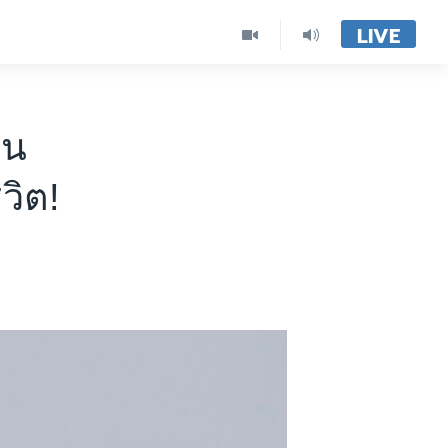
LIVE
รน
วิต!