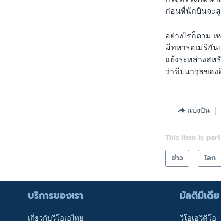
ก่อนที่นักบินจ
อย่างไรก็ตาม เหต
มีทหารอเมริกันป
แย้งระหส่างสหรั
ว่าขีปนาวุธของอ
แบ่งปัน
This item is part
ข่าว
โลก
บริการของเรา
มัลติมีเดีย
เกี่ยวกับวีโอเอไทย
วีโอเอวิดีโอ