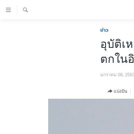
ลิ้งค์
เชื่อม
ค้นหา
ต่อ
หน้าหลัก
ข่าว
ข้าม
โลก
อุบัติ
ไป
เอเชีย
เนื้อหา
ตกในอิ
หลัก
สหรัฐฯ
ข้าม
ไทย
ไป
มกราคม 08, 256
หน้า
ธุรกิจ
หลัก
วิทยาศาสตร์
แบ่งปัน
ข้าม
ไป
สังคมและสุขภาพ
ที่
ไลฟ์สไตล์
การ
ตรวจสอบข่าว
ค้นหา