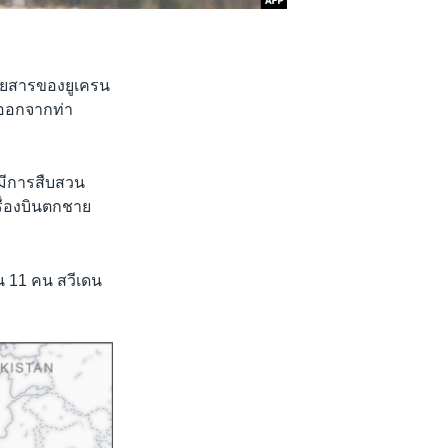
นโดยสารของยูเครน
นออกจากท่า
งมีการสืบสวน
รื่องบินตกชาย
 11 คน สวีเดน