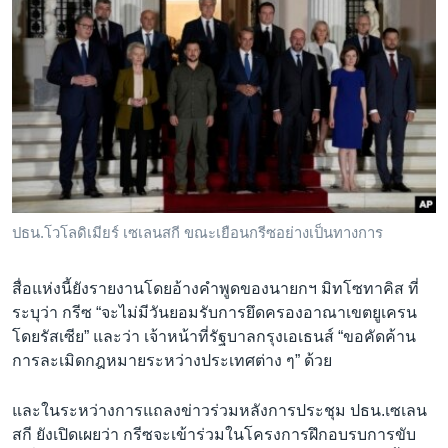
ปธน.โวโลดิเมียร์ เซเลนสกี ขณะเยือนกรีซอย่างเป็นทางการ
สื่อแห่งนี้ยังรายงานโดยอ้างคำพูดของนายกฯ มิทโซทาคิส ที่
ระบุว่า กรีซ “จะไม่มีวันยอมรับการยึดครองอาณาเขตยูเครน
โดยรัสเซีย” และว่า เจ้าหน้าที่รัฐบาลกรุงเอเธนส์ “ขอคัดค้าน
การละเมิดกฎหมายระหว่างประเทศต่าง ๆ” ด้วย
และในระหว่างการแถลงข่าวร่วมหลังการประชุม ปธน.เซเลน
สกี ยังเปิดเผยว่า กรีซจะเข้าร่วมในโครงการฝึกอบรบการขับ