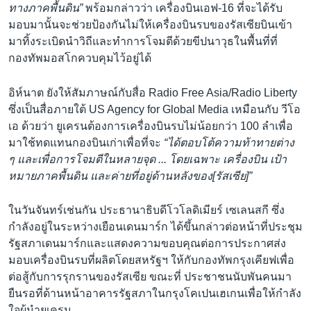
ทางภาคพื้นดิน”
พร้อมกล่าวว่า เครื่องบินเอฟ-16 ที่จะได้รับ
มอบมานั้นจะช่วยป้องกันไม่ให้เครื่องบินรบของรัสเซียบินเข้า
มาทิ้งระเบิดนำวิถีและทำการโจมตีด้วยขีปนาวุธในพื้นที่ที่
กองทัพมอสโกควบคุมไว้อยู่ได้
อิห์นาต ยังให้สัมภาษณ์กับสื่อ Radio Free Asia/Radio Liberty
ซึ่งเป็นสื่อภายใต้ US Agency for Global Media เหมือนกับ วีโอ
เอ ด้วยว่า ยูเครนต้องการเครื่องบินรบไม่น้อยกว่า 100 ลำเพื่อ
มาใช้ทดแทนกองบินเก่าเพื่อที่จะ
“ได้ตอบโต้ความท้าทายต่าง
ๆ และเพื่อการโจมตีในหลายจุด ... โดยเฉพาะ เครื่องบิน เป้า
หมายภาคพื้นดิน และค่ายที่อยู่ด้านหลังของ[รัสเซีย]”
ในวันจันทร์เช่นกัน ประธานาธิบดีโวโลดิเมียร์ เซเลนสกี ซึ่ง
กำลังอยู่ในระหว่างเยือนเดนมาร์ก ได้ขึ้นกล่าวต่อหน้าที่ประชุม
รัฐสภาเดนมาร์กและแสดงความขอบคุณต่อการประกาศส่ง
มอบเครื่องบินรบที่ผลิตโดยสหรัฐฯ ให้กับกองทัพกรุงเคียฟเพื่อ
ต่อสู้กับการรุกรานของรัสเซีย ขณะที่ ประชาชนนับพันคนมา
ยืนรอที่ด้านหน้าอาคารรัฐสภาในกรุงโคเปนเฮเกนเพื่อให้กำลัง
ใจผู้นำยูเครน