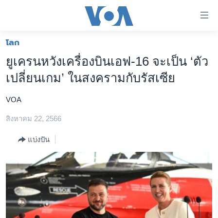
ลิ้งค์
เชื่อม
ต่อ
โลก
หน้าหลัก
ข้าม
ยูเครนหวังเครื่องบินเอฟ-16 จะเป็น ‘ตัว
ไป
โลก
เปลี่ยนเกม’ ในสงครามกับรัสเซีย
เนื้อหา
เอเชีย
หลัก
VOA
สหรัฐฯ
ข้าม
ไป
สิงหาคม 22, 2566
ไทย
หน้า
ธุรกิจ
แบ่งปัน
หลัก
ข้าม
วิทยาศาสตร์
ไป
สังคมและสุขภาพ
ที่
การ
ไลฟ์สไตล์
ค้นหา
ตรวจสอบข่าว