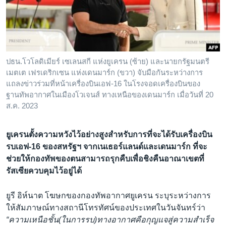
เรียนรู้ภาษาอังกฤษ
พอดคาสต์
ติดตามเรา
ปธน.โวโลดิเมียร์ เซเลนสกี แห่งยูเครน (ซ้าย) และนายกรัฐมนตรี
เมตเต เฟรเดริกเซน แห่งเดนมาร์ก (ขวา) จับมือกันระหว่างการ
แถลงข่าวร่วมที่หน้าเครื่องบินเอฟ-16 ในโรงจอดเครื่องบินของ
ฐานทัพอากาศในเมืองโวเจนส์ ทางเหนือของเดนมาร์ก เมื่อวันที่ 20
เลือกภาษา
ส.ค. 2023
ยูเครนตั้งความหวังไว้อย่างสูงสำหรับการที่จะได้รับเครื่องบิน
รบเอฟ-16 ของสหรัฐฯ จากเนเธอร์แลนด์และเดนมาร์ก ที่จะ
ช่วยให้กองทัพของตนสามารถรุกคืบเพื่อชิงคืนอาณาเขตที่
รัสเซียควบคุมไว้อยู่ได้
ยูรี อิห์นาต โฆษกของกองทัพอากาศยูเครน ระบุระหว่างการ
ให้สัมภาษณ์ทางสถานีโทรทัศน์ของประเทศในวันจันทร์ว่า
“ความเหนือชั้น(ในการรบ)ทางอากาศคือกุญแจสู่ความสำเร็จ