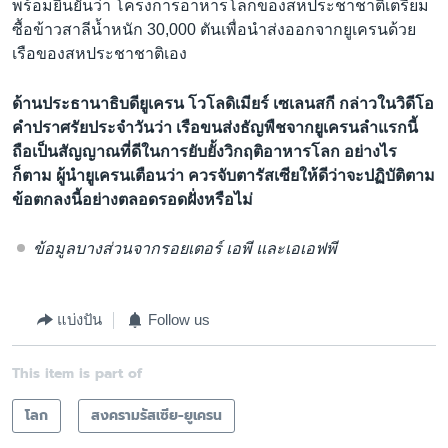
พร้อมยืนยันว่า โครงการอาหารโลกของสหประชาชาติเตรียม
ซื้อข้าวสาลีน้ำหนัก 30,000 ตันเพื่อนำส่งออกจากยูเครนด้วย
เรือของสหประชาชาติเอง
ด้านประธานาธิบดียูเครน โวโลดิเมียร์ เซเลนสกี กล่าวในวิดีโอ
คำปราศรัยประจำวันว่า เรือขนส่งธัญพืชจากยูเครนลำแรกนี้
ถือเป็นสัญญาณที่ดีในการยับยั้งวิกฤติอาหารโลก อย่างไร
ก็ตาม ผู้นำยูเครนเตือนว่า ควรจับตารัสเซียให้ดีว่าจะปฏิบัติตาม
ข้อตกลงนี้อย่างตลอดรอดฝั่งหรือไม่
ข้อมูลบางส่วนจากรอยเตอร์ เอพี และเอเอฟพี
แบ่งปัน
Follow us
This item is part of
โลก
สงครามรัสเซีย-ยูเครน