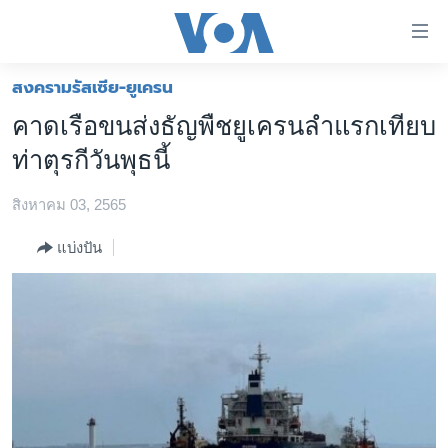
ลิ้งค์
เชื่อม
ต่อ
สงครามรัสเซีย-ยูเครน
หน้าหลัก
ข้าม
คาดเรือขนส่งธัญพืชยูเครนลำแรกเทียบ
ไป
โลก
ท่าตุรกีวันพุธนี้
เนื้อหา
เอเชีย
หลัก
สิงหาคม 03, 2565
สหรัฐฯ
ข้าม
ไป
ไทย
แบ่งปัน
หน้า
ธุรกิจ
หลัก
ข้าม
วิทยาศาสตร์
ไป
สังคมและสุขภาพ
ที่
การ
ไลฟ์สไตล์
ค้นหา
ตรวจสอบข่าว