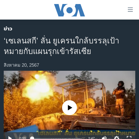
ลิ้งค์
เชื่อม
ต่อ
ข่าว
หน้าหลัก
ข้าม
‘เซเลนสกี’ ลั่น ยูเครนใกล้บรรลุเป้า
ไป
โลก
หมายกับแผนรุกเข้ารัสเซีย
เนื้อหา
เอเชีย
หลัก
สหรัฐฯ
สิงหาคม 20, 2567
ข้าม
ไป
ไทย
หน้า
ธุรกิจ
หลัก
ข้าม
วิทยาศาสตร์
ไป
No media source currently available
สังคมและสุขภาพ
ที่
การ
ไลฟ์สไตล์
ค้นหา
ตรวจสอบข่าว
0:00
2:47