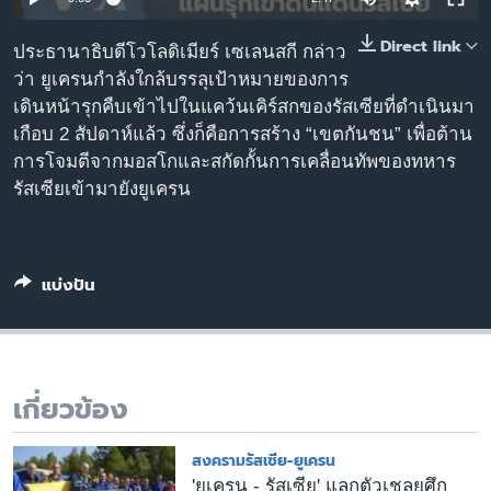
เรียนรู้ภาษาอังกฤษ
Direct link
ประธานาธิบดีโวโลดิเมียร์ เซเลนสกี กล่าว
พอดคาสต์
ว่า ยูเครนกำลังใกล้บรรลุเป้าหมายของการ
เดินหน้ารุกคืบเข้าไปในแคว้นเคิร์สกของรัสเซียที่ดำเนินมา
ติดตามเรา
เกือบ 2 สัปดาห์แล้ว ซึ่งก็คือการสร้าง “เขตกันชน” เพื่อต้าน
การโจมตีจากมอสโกและสกัดกั้นการเคลื่อนทัพของทหาร
รัสเซียเข้ามายังยูเครน
เลือกภาษา
แบ่งปัน
เกี่ยวข้อง
สงครามรัสเซีย-ยูเครน
'ยูเครน - รัสเซีย' แลกตัวเชลยศึก