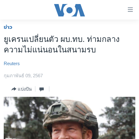
ลิ้งค์
เชื่อม
ต่อ
ข่าว
หน้าหลัก
ข้าม
ยูเครนเปลี่ยนตัว ผบ.ทบ. ท่ามกลาง
ไป
โลก
ความไม่แน่นอนในสนามรบ
เนื้อหา
เอเชีย
หลัก
Reuters
สหรัฐฯ
ข้าม
ไป
กุมภาพันธ์ 09, 2567
ไทย
หน้า
ธุรกิจ
แบ่งปัน
หลัก
ข้าม
วิทยาศาสตร์
ไป
สังคมและสุขภาพ
ที่
การ
ไลฟ์สไตล์
ค้นหา
ตรวจสอบข่าว