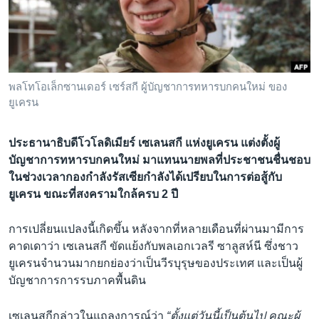
เรียนรู้ภาษาอังกฤษ
พอดคาสต์
ติดตามเรา
พลโทโอเล็กซานเดอร์ เซร์สกี ผู้บัญชาการทหารบกคนใหม่ ของ
ยูเครน
เลือกภาษา
ประธานาธิบดีโวโลดิเมียร์ เซเลนสกี แห่งยูเครน แต่งตั้งผู้
บัญชาการทหารบกคนใหม่ มาแทนนายพลที่ประชาชนชื่นชอบ
ในช่วงเวลากองกำลังรัสเซียกำลังได้เปรียบในการต่อสู้กับ
ยูเครน ขณะที่สงครามใกล้ครบ 2 ปี
การเปลี่ยนแปลงนี้เกิดขึ้น หลังจากที่หลายเดือนที่ผ่านมามีการ
คาดเดาว่า เซเลนสกี ขัดแย้งกับพลเอกเวลรี ซาลูสห์นี ซึ่งชาว
ยูเครนจำนวนมากยกย่องว่าเป็นวีรบุรุษของประเทศ และเป็นผู้
บัญชาการการรบภาคพื้นดิน
เซเลนสกีกล่าวในแถลงการณ์ว่า
“ตั้งแต่วันนี้เป็นต้นไป คณะผู้