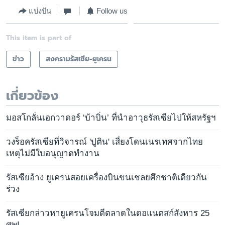
แบ่งปัน
Follow us
This item is part of
ข่าว
สงครามรัสเซีย-ยูเครน
เกี่ยวข้อง
มอสโกลั่นเอกวาดอร์ ‘บ้าบิ่น’ ที่นำอาวุธรัสเซียไปให้สหรัฐฯ
วงร็อครัสเซียที่วิจารณ์ 'ปูติน' เสี่ยงโดนเนรเทศจากไทย
เหตุไม่มีใบอนุญาตทำงาน
รัสเซียอ้าง ยูเครนสอยเครื่องบินขนเชลยศึกชาติเดียวกัน
ร่วง
รัสเซียกล่าวหายูเครนโจมตีตลาดในดอแนตสก์สังหาร 25
ศพ!