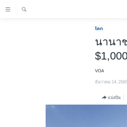
ลิ้งค์
เชื่อม
ค้นหา
ต่อ
หน้าหลัก
โลก
ข้าม
โลก
นานาชา
ไป
เอเชีย
เนื้อหา
$1,000
หลัก
สหรัฐฯ
ข้าม
ไทย
ไป
VOA
หน้า
ธุรกิจ
หลัก
ธันวาคม 14, 256
วิทยาศาสตร์
ข้าม
ไป
สังคมและสุขภาพ
แบ่งปัน
ที่
ไลฟ์สไตล์
การ
ตรวจสอบข่าว
ค้นหา