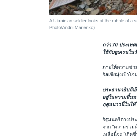
A Ukrainian soldier looks at the rubble of a
Photo/Andrii Marienko)
กว่า 70 ประเทศแ
ให้กับยูเครนในว
ภายใต้ความช่วยเ
รัสเซียมุ่งเป้
ประธานาธิบดีเอ็
อยู่ในความสิ้น
ฤดูหนาวนี้ไปให้ไ
รัฐมนตรีต่างประ
จาก “ความร่วมมือ
เหลือนี้จะ “เกิ