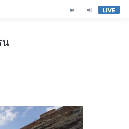
LIVE
รน