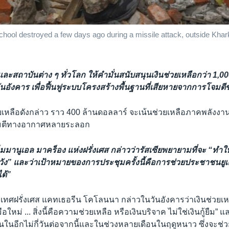
 school destroyed a few days ago during a missile attack, outside Khar
ละสถาบันต่าง ๆ ทั่วโลก ให้คำมั่นสนับสนุนเงินช่วยเหลือกว่า 1,0
ันอังคาร เพื่อฟื้นฟูระบบโครงสร้างพื้นฐานที่เสียหายจากการโจมตี
หลือดังกล่าว ราว 400 ล้านดอลลาร์ จะเน้นช่วยเหลือภาคพลังงานย
าโจมตีทางอากาศหลายระลอก
มมานูเอล มาคร็อง แห่งฝรั่งเศส กล่าวว่ารัสเซียพยายามที่จะ “ทำ
หวัง” และว่าเป้าหมายของการประชุมครั้งนี้คือการช่วยประชาชนยูเ
ด้”
เทศฝรั่งเศส แคทเธอรีน โคโลนนา กล่าวในวันอังคารว่าเงินช่วยเหล
ใหม่ ... สิ่งนี้คือความช่วยเหลือ หรือเงินบริจาค ไม่ใช่เงินกู้ยืม”
ดขึ้นในอีกไม่กี่วันต่อจากนี้และในช่วงหลายเดือนในฤดูหนาว ซึ่งจะช