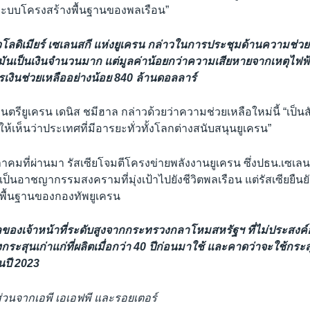
บระบบโครงสร้างพื้นฐานของพลเรือน”
ลดิเมียร์ เซเลนสกี แห่งยูเครน กล่าวในการประชุมด้านความช่วยเ
 “มันเป็นเงินจำนวนมาก แต่มูลค่าน้อยกว่าความเสียหายจากเหตุไฟฟ้
รเงินช่วยเหลืออย่างน้อย 840 ล้านดอลลาร์
นตรียูเครน เดนิส ชมีฮาล กล่าวด้วยว่าความช่วยเหลือใหม่นี้ “เป
ให้เห็นว่าประเทศที่มีอารยะทั่วทั้งโลกต่างสนับสนุนยูเครน”
ตุลาคมที่ผ่านมา รัสเซียโจมตีโครงข่ายพลังงานยูเครน ซึ่งปธน.เซเล
เป็นอาชญากรรมสงครามที่มุ่งเป้าไปยังชีวิตพลเรือน แต่รัสเซียยืนย
พื้นฐานของกองทัพยูเครน
ูลของเจ้าหน้าที่ระดับสูงจากกระทรวงกลาโหมสหรัฐฯ ที่ไม่ประสงค
งกระสุนเก่าแก่ที่ผลิตเมื่อกว่า 40 ปีก่อนมาใช้ และคาดว่าจะใช้กระสุน
นปี 2023
ส่วนจากเอพี เอเอฟพี และรอยเตอร์