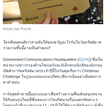
เรียนรู้ภาษาอังกฤษ
พอดคาสต์
ติดตามเรา
Britain Spy Puzzle
ใครที่เคยสงสัยว่าสายลับให้ของขวัญอะไรกันในวันคริสต์มาส
เลือกภาษา
รายงานชิ้นนี้อาจเป็นคำตอบ?
Government Communications Headquarters (
GCHQ
) ซึ่งเป็น
หน่วยงานข่าวกรองด้านไซเบอร์และอิเล็กทรอนิกส์ของอังกฤษ
เปิดตัวการ์ดคริสต์มาสประจำปีนี้ในวันพุธเรียกว่า Christmas
Challenge ในรูปแบบของเกมปริศนาที่ยากเย็นอย่างยิ่งต่อการ
หาคำตอบ
การ์ดสุดท้าทายนี้ออกแบบมาเพื่อสร้างความตื่นเต้นสนุกสนาน
ให้กับคนรุ่นใหม่ที่ชื่นชอบการไขปริศนาหรือถอดรหัสต่าง ๆ
โดยมุ่งเป้าที่เยาวชนอายุ 11 - 18 ปี ให้ใช้ความคิดวิเคราะห์เพื่อ