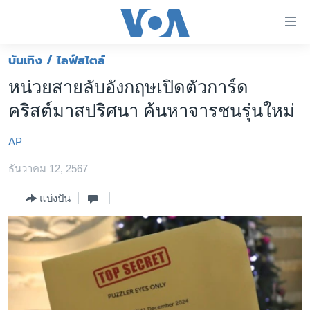
ลิ้งค์
เชื่อม
ต่อ
บันเทิง / ไลฟ์สไตล์
หน้าหลัก
ข้าม
หน่วยสายลับอังกฤษเปิดตัวการ์ด
ไป
โลก
คริสต์มาสปริศนา ค้นหาจารชนรุ่นใหม่
เนื้อหา
เอเชีย
หลัก
AP
สหรัฐฯ
ข้าม
ไป
ธันวาคม 12, 2567
ไทย
หน้า
ธุรกิจ
แบ่งปัน
หลัก
ข้าม
วิทยาศาสตร์
ไป
สังคมและสุขภาพ
ที่
การ
ไลฟ์สไตล์
ค้นหา
ตรวจสอบข่าว