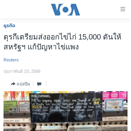
ลิ้งค์
เชื่อม
ต่อ
ธุรกิจ
หน้าหลัก
ข้าม
ตุรกีเตรียมส่งออกไข่ไก่ 15,000 ตันให้
ไป
โลก
สหรัฐฯ แก้ปัญหาไข่แพง
เนื้อหา
เอเชีย
หลัก
Reuters
สหรัฐฯ
ข้าม
ไป
กุมภาพันธ์ 19, 2568
ไทย
หน้า
ธุรกิจ
แบ่งปัน
หลัก
ข้าม
วิทยาศาสตร์
ไป
สังคมและสุขภาพ
ที่
การ
ไลฟ์สไตล์
ค้นหา
ตรวจสอบข่าว