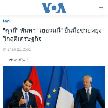
ลิ้งค์
เชื่อม
ต่อ
โลก
หน้าหลัก
ข้าม
"ตุรกี" หันหา "เยอรมนี" ยื่นมือช่วยพยุง
ไป
โลก
วิกฤติเศรษฐกิจ
เนื้อหา
เอเชีย
หลัก
กันยายน 21, 2561
สหรัฐฯ
ข้าม
ไป
ไทย
แบ่งปัน
หน้า
ธุรกิจ
หลัก
ข้าม
วิทยาศาสตร์
ไป
สังคมและสุขภาพ
ที่
การ
ไลฟ์สไตล์
ค้นหา
ตรวจสอบข่าว