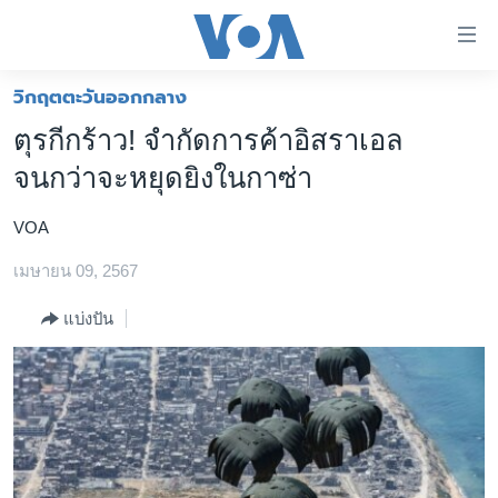
ลิ้งค์
เชื่อม
ต่อ
วิกฤตตะวันออกกลาง
หน้าหลัก
ข้าม
ตุรกีกร้าว! จำกัดการค้าอิสราเอล
ไป
โลก
จนกว่าจะหยุดยิงในกาซ่า
เนื้อหา
เอเชีย
หลัก
VOA
สหรัฐฯ
ข้าม
ไป
เมษายน 09, 2567
ไทย
หน้า
ธุรกิจ
แบ่งปัน
หลัก
ข้าม
วิทยาศาสตร์
ไป
สังคมและสุขภาพ
ที่
การ
ไลฟ์สไตล์
ค้นหา
ตรวจสอบข่าว