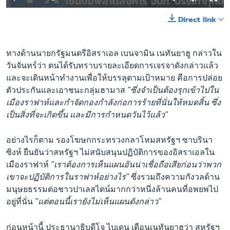
Direct link
ทางด้านนายกรัฐมนตรีอิสราเอล เบนจามิน เนทันยาฮู กล่าวใน
วันจันทร์ว่า ตนได้รับทราบรายละเอียดการเจรจาดังกล่าวแล้ว
และจะเดินหน้าทำงานเพื่อให้บรรลุตามเป้าหมาย คือการปล่อย
ตัวประกันและเอาชนะกลุ่มฮามาส
"ซึ่งจำเป็นต้องรุกเข้าไปใน
เมืองราฟาห์และกำจัดกองกำลังก่อการร้ายที่นั่นให้หมดสิ้น ซึ่ง
เป็นสิ่งที่จะเกิดขึ้น และมีการกำหนดวันไว้แล้ว"
อย่างไรก็ตาม รองโฆษกกระทรวงกลาโหมสหรัฐฯ ซาบรินา
ซิงห์ ยืนยันว่าสหรัฐฯ ไม่สนับสนุนปฏิบัติการของอิสราเอลใน
เมืองราฟาห์
"เราต้องการเห็นแผนอันน่าเชื่อถือเสียก่อนว่าพวก
เขาจะปฏิบัติการในราฟาห์อย่างไร"
ซึ่งรวมถึงความกังวลด้าน
มนุษยธรรมต่อชาวปาเลสไตน์มากกว่าหนึ่งล้านคนที่อพยพไป
อยู่ที่นั่น
"แต่ตอนนี้เรายังไม่เห็นแผนดังกล่าว"
ก่อนหน้านี้ ประธานาธิบดีโจ ไบเดน เตือนเนทันยาฮูว่า สหรัฐฯ