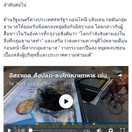
ลำดับต่อไป
ด้านรัฐมนตรีต่างประเทศสหรัฐฯ แอนโทนี บลิงเคน กดดันกลุ่ม
ฮามาสให้ยอมรับข้อตกลงหยุดยิงกับอิสราเอล โดยกล่าวกับผู้
สื่อข่าวในวันอังคารที่กรุงวอชิงตันว่า "โลกกำลังจับตามองใน
สิ่งที่กลุ่มฮามาสทำ" และเสริมว่าสงครามควรยุติไปหลายเดือน
ก่อนหน้านี้หากกลุ่มฮามาส "วางกระบอกปืนลง หยุดหลบซ่อน
เบื้องหลังผู้บริสุทธิ์และประกาศความพ่ายแพ้"
อิสราเอล สั่งปลด-ลงโทษนายทหาร เซ่นปมพลาดสังหาร จนท. บรรเทาทุกข์
by
วอยซ์ ออฟ อเมริกา
No media source currently available
0:00
4:41