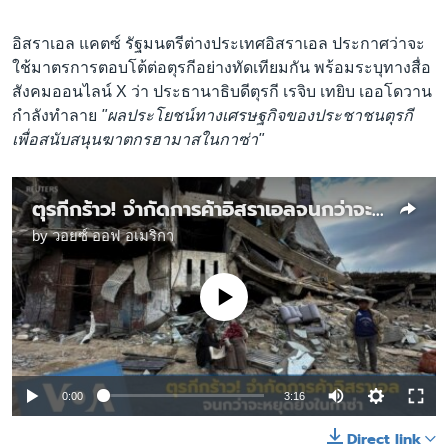
อิสราเอล แคตซ์ รัฐมนตรีต่างประเทศอิสราเอล ประกาศว่าจะ
ใช้มาตรการตอบโต้ต่อตุรกีอย่างทัดเทียมกัน พร้อมระบุทางสื่อ
สังคมออนไลน์ X ว่า ประธานาธิบดีตุรกี เรจิบ เทยิบ เออโดวาน
กำลังทำลาย
"ผลประโยชน์ทางเศรษฐกิจของประชาชนตุรกี
เพื่อสนับสนุนฆาตกรฮามาสในกาซ่า"
ตุรกีกร้าว! จำกัดการค้าอิสราเอลจนกว่าจะหยุดยิงในกาซ่า
by
วอยซ์ ออฟ อเมริกา
No media source currently available
0:00
3:16
Direct link