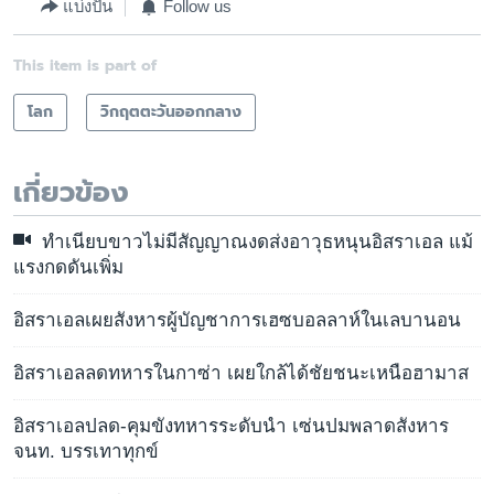
แบ่งปัน
Follow us
This item is part of
โลก
วิกฤตตะวันออกกลาง
เกี่ยวข้อง
ทำเนียบขาวไม่มีสัญญาณงดส่งอาวุธหนุนอิสราเอล แม้
แรงกดดันเพิ่ม
อิสราเอลเผยสังหารผู้บัญชาการเฮซบอลลาห์ในเลบานอน
อิสราเอลลดทหารในกาซ่า เผยใกล้ได้ชัยชนะเหนือฮามาส
อิสราเอลปลด-คุมขังทหารระดับนำ เซ่นปมพลาดสังหาร
จนท. บรรเทาทุกข์