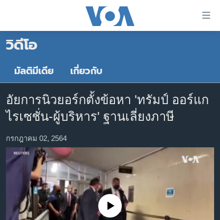
ลิ้งค์
เชื่อม
วิดีโอ
ต่อ
หน้าหลัก
ข้าม
ไป
โลก
มัลติมีเดีย
เกี่ยวกับ
เนื้อหา
เอเชีย
หลัก
อัยการนิวยอร์กตั้งข้อหา 'ทรัมป์ ออร์แก
สหรัฐฯ
ข้าม
ไรเซชั่น-ผู้บริหาร' ฐานเลี่ยงภาษี
ไป
ไทย
หน้า
ธุรกิจ
กรกฎาคม 02, 2564
หลัก
ข้าม
วิทยาศาสตร์
ไป
สังคมและสุขภาพ
ที่
การ
ไลฟ์สไตล์
ค้นหา
No media source currently available
ตรวจสอบข่าว