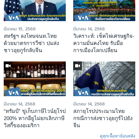
มีนาคม 15, 2568
มีนาคม 14, 2568
สหรัฐฯ ลงโทษจนท.ไทย
วิเคราะห์: เช็คไพ่เศรษฐกิจ-
ด้วยมาตรการวีซ่า ปมส่ง
ความมั่นคงไทย รับมือ
ชาวอุยกูร์กลับจีน
การเมืองโลกเปลี่ยน
มีนาคม 14, 2568
มีนาคม 14, 2568
“ทรัมป์” ขู่เก็บภาษีไวน์ยุโรป
สภายุโรปประณามไทย
200% หากอียูไม่ยกเลิกภาษี
กรณีการส่งชาวอุยกูร์ไปยัง
วิสกี้ของอเมริกา
จีน
ดูทุกเนื้อหาย้อนหลัง