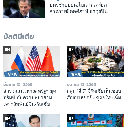
บุตรชายปธน.ไบเดน เตรียม
สารภาพผิดคดีภาษี-อาวุธปืน
มัลติมีเดีย
มีนาคม 15, 2568
มีนาคม 15, 2568
สำรวจแนวทางสหรัฐฯ ยุค
กลุ่ม ‘จี 7’ จี้รัสเซียเห็นชอบ
ทรัมป์ กับความพยายาม
สัญญาหยุดยิง ขู่ลงโทษเพิ่ม
เจาะสัมพันธ์จีน-รัสเซีย