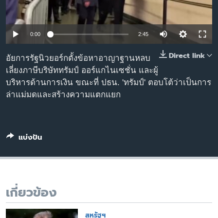
เรียนรู้ภาษาอังกฤษ
พอดคาสต์
0:00
2:45
ติดตามเรา
Direct link
อัยการรัฐนิวยอร์กตั้งข้อหาอาญาฐานหลบ
เลี่ยงภาษีบริษัททรัมป์ ออร์แกไนเซชั่น และผู้
บริหารด้านการเงิน ขณะที่ ปธน. 'ทรัมป์' ตอบโต้ว่าเป็นการ
ล่าแม่มดและสร้างความแตกแยก
เลือกภาษา
แบ่งปัน
เกี่ยวข้อง
สหรัฐฯ