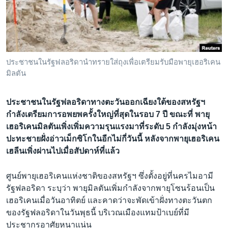
เรียนรู้ภาษาอังกฤษ
พอดคาสต์
ติดตามเรา
ประชาชนในรัฐฟลอริดานำทรายใส่ถุงเพื่อเตรียมรับมือพายุเฮอริเคน
มิลตัน
เลือกภาษา
ประชาชนในรัฐฟลอริดาทางตะวันออกเฉียงใต้ของสหรัฐฯ
กำลังเตรียมการอพยพครั้งใหญ่ที่สุดในรอบ 7 ปี ขณะที่ พายุ
เฮอริเคนมิลตันเพิ่งเพิ่มความรุนแรงมาที่ระดับ 5 กำลังมุ่งหน้า
ปะทะชายฝั่งอ่าวเม็กซิโกในอีกไม่กี่วันนี้ หลังจากพายุเฮอริเคน
เฮลีนเพิ่งผ่านไปเมื่อสัปดาห์ที่แล้ว
ศูนย์พายุเฮอริเคนแห่งชาติของสหรัฐฯ ซึ่งตั้งอยู่ที่นครไมอามี
รัฐฟลอริดา ระบุว่า พายุมิลตันเพิ่มกำลังจากพายุโซนร้อนเป็น
เฮอริเคนเมื่อวันอาทิตย์ และคาดว่าจะพัดเข้าฝั่งทางตะวันตก
ของรัฐฟลอริดาในวันพุธนี้ บริเวณเมืองแทมป้าเบย์ที่มี
ประชากรอาศัยหนาแน่น