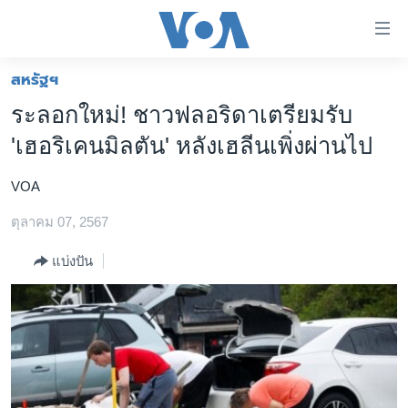
ลิ้งค์
เชื่อม
ต่อ
สหรัฐฯ
หน้าหลัก
ข้าม
ระลอกใหม่! ชาวฟลอริดาเตรียมรับ
ไป
โลก
'เฮอริเคนมิลตัน' หลังเฮลีนเพิ่งผ่านไป
เนื้อหา
เอเชีย
หลัก
VOA
สหรัฐฯ
ข้าม
ไป
ตุลาคม 07, 2567
ไทย
หน้า
ธุรกิจ
แบ่งปัน
หลัก
ข้าม
วิทยาศาสตร์
ไป
สังคมและสุขภาพ
ที่
การ
ไลฟ์สไตล์
ค้นหา
ตรวจสอบข่าว