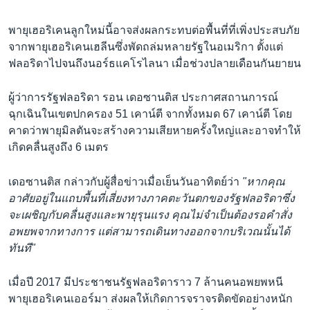
พายุเฮอริเคนลูกใหม่นี้อาจส่งผลกระทบต่อพื้นที่ที่เพิ่งประสบภัย
จากพายุเฮอริเคนเฮลีนซึ่งพัดถล่มหลายรัฐในอเมริกา ตั้งแต่
ฟลอริดาไปจนถึงนอร์ธแคโรไลนา เมื่อช่วงปลายเดือนกันยายน
ผู้ว่าการรัฐฟลอริดา รอน เดอซานติส ประกาศสถานการณ์
ฉุกเฉินในเขตปกครอง 51 เคาน์ตี จากทั้งหมด 67 เคาน์ตี โดย
คาดว่าพายุมิลตันจะสร้างความเสียหายครั้งใหญ่และอาจทำให้
เกิดคลื่นสูงถึง 6 เมตร
เดอซานติส กล่าวกับผู้สื่อข่าวเมื่อเย็นวันอาทิตย์ว่า
"หากคุณ
อาศัยอยู่ในแถบพื้นที่เสี่ยงทางภาคตะวันตกของรัฐฟลอริดาซึ่ง
จะเผชิญกับคลื่นสูงและพายุรุนแรง คุณไม่จำเป็นต้องรอคำสั่ง
อพยพจากทางการ แต่สามารถเดินทางออกจากบริเวณนั้นได้
ทันที"
เมื่อปี 2017 มีประชาชนรัฐฟลอริดาราว 7 ล้านคนอพยพหนี
พายุเฮอริเคนเออร์มา ส่งผลให้เกิดการจราจรติดขัดอย่างหนัก