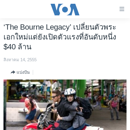
ลิ้งค์
เชื่อม
ต่อ
‘The Bourne Legacy’ เปลี่ยนตัวพระ
หน้าหลัก
ข้าม
เอกใหม่แต่ยังเปิดตัวแรงที่อันดับหนึ่ง
ไป
โลก
$40 ล้าน
เนื้อหา
เอเชีย
หลัก
สิงหาคม 14, 2555
สหรัฐฯ
ข้าม
ไป
ไทย
แบ่งปัน
หน้า
ธุรกิจ
หลัก
ข้าม
วิทยาศาสตร์
ไป
สังคมและสุขภาพ
ที่
การ
ไลฟ์สไตล์
ค้นหา
ตรวจสอบข่าว