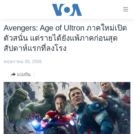
ลิ้งค์
เชื่อม
ต่อ
Avengers: Age of Ultron ภาคใหม่เปิด
หน้าหลัก
ข้าม
ตัวสนั่น แต่รายได้ยังแพ้ภาคก่อนสุด
ไป
โลก
สัปดาห์แรกที่ลงโรง
เนื้อหา
เอเชีย
หลัก
พฤษภาคม 05, 2558
สหรัฐฯ
ข้าม
ไป
ไทย
แบ่งปัน
หน้า
ธุรกิจ
หลัก
ข้าม
วิทยาศาสตร์
ไป
สังคมและสุขภาพ
ที่
การ
ไลฟ์สไตล์
ค้นหา
ตรวจสอบข่าว