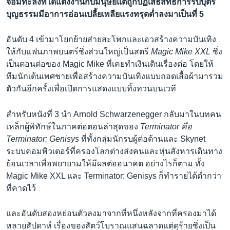
จอมทะลึ่งที่ได้แต่งงานกับมนุษย์แต่ถูกปฏิเสธสิทธิการรับบุตร
บุญธรรมมีอาการอ่อนเปลี้ยเพลียแรงทรุดต่ำลงมาเป็นที่ 5
อันดับ 4 เข้ามาโยกย้ายส่ายสะโพกและเอวสร้างความบันเทิง
ให้กับแฟนภาพยนตร์ซึ่งส่วนใหญ่เป็นสตรี
Magic Mike XXL
ซึ่ง
เป็นตอนต่อของ Magic Mike ที่เคยทำเงินเดินเรื่องต่อ โดยให้
ทีมนักเต้นเพศชายเพื่อสร้างความบันเทิงแบบถอดเสื้อผ้ามารวม
ตัวกันอีกครั้งเพื่อเปิดการแสดงแบบทิ้งทวนบนเวที
สำหรับหนังที่ 3 นำ Arnold Schwarzenegger กลับมาในบทคน
เหล็กผู้พิทักษ์ในภาคต่อตอนล่าสุดของ
Terminator คือ
Terminator: Genisys
ที่ทั้งกลุ่มนักรบผู้ต่อต้านและ Skynet
ระบบคอมพิวเตอร์ที่ครองโลกต่างส่งคนและหุ่นสังหารเดินทาง
ย้อนเวลาเพื่อพยายามให้มีผลต่ออนาคต อย่างไรก็ตาม ทั้ง
Magic Mike XXL และ Terminator: Genisys ก็ทำรายได้ต่ำกว่า
ที่คาดไว้
และอันดับสองหย่อนตัวลงมาจากที่หนึ่งหลังจากที่ครองมาได้
หลายสัปดาห์ เรื่องของสัตว์โบราณแสนฉลาดแต่ดุร้ายซึ่งเป็น