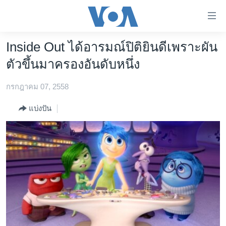
ลิ้งค์
เชื่อม
ต่อ
Inside Out ได้อารมณ์ปิติยินดีเพราะผัน
หน้าหลัก
ข้าม
ตัวขึ้นมาครองอันดับหนึ่ง
ไป
โลก
เนื้อหา
กรกฎาคม 07, 2558
เอเชีย
หลัก
สหรัฐฯ
ข้าม
แบ่งปัน
ไป
ไทย
หน้า
ธุรกิจ
หลัก
ข้าม
วิทยาศาสตร์
ไป
สังคมและสุขภาพ
ที่
การ
ไลฟ์สไตล์
ค้นหา
ตรวจสอบข่าว