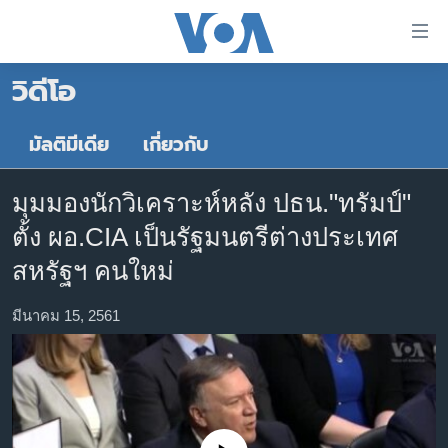
ลิ้งค์
เชื่อม
วิดีโอ
ต่อ
หน้าหลัก
ข้าม
ไป
โลก
มัลติมีเดีย
เกี่ยวกับ
เนื้อหา
เอเชีย
หลัก
มุมมองนักวิเคราะห์หลัง ปธน."ทรัมป์"
สหรัฐฯ
ข้าม
ตั้ง ผอ.CIA เป็นรัฐมนตรีต่างประเทศ
ไป
ไทย
หน้า
สหรัฐฯ คนใหม่
ธุรกิจ
หลัก
ข้าม
มีนาคม 15, 2561
วิทยาศาสตร์
ไป
สังคมและสุขภาพ
ที่
การ
ไลฟ์สไตล์
ค้นหา
ตรวจสอบข่าว