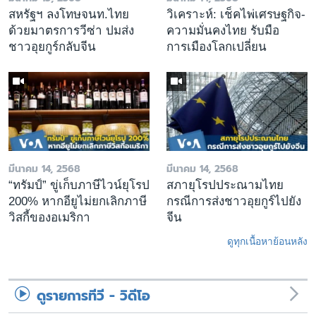
สหรัฐฯ ลงโทษจนท.ไทย
วิเคราะห์: เช็คไพ่เศรษฐกิจ-
ด้วยมาตรการวีซ่า ปมส่ง
ความมั่นคงไทย รับมือ
ชาวอุยกูร์กลับจีน
การเมืองโลกเปลี่ยน
มีนาคม 14, 2568
มีนาคม 14, 2568
“ทรัมป์” ขู่เก็บภาษีไวน์ยุโรป
สภายุโรปประณามไทย
200% หากอียูไม่ยกเลิกภาษี
กรณีการส่งชาวอุยกูร์ไปยัง
วิสกี้ของอเมริกา
จีน
ดูทุกเนื้อหาย้อนหลัง
ดูรายการทีวี - วิดีโอ