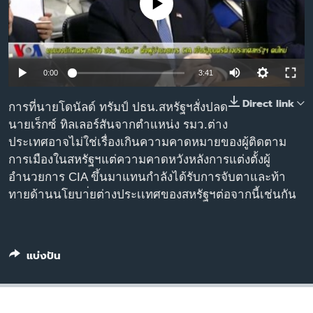
No media source currently available
เรียนรู้ภาษาอังกฤษ
พอดคาสต์
ติดตามเรา
0:00
3:41
Direct link
การที่นายโดนัลด์ ทรัมป์ ปธน.สหรัฐฯสั่งปลด
นายเร็กซ์ ทิลเลอร์สันจากตำแหน่ง รมว.ต่าง
เลือกภาษา
ประเทศอาจไม่ใช่เรื่องเกินความคาดหมายของผู้ติดตาม
การเมืองในสหรัฐฯแต่ความคาดหวังหลังการแต่งตั้งผู้
อำนวยการ CIA ขึ้นมาแทนกำลังได้รับการจับตาและท้า
ทายด้านนโยบา่ยต่างประเเทศของสหรัฐฯต่อจากนี้เช่นกัน
แบ่งปัน