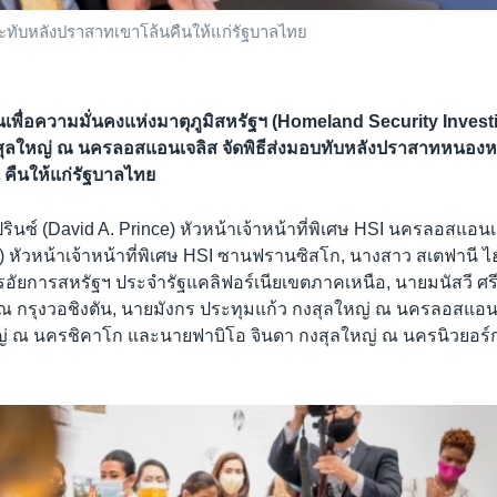
ทับหลังปราสาทเขาโล้นคืนให้แก่รัฐบาลไทย
เพื่อความมั่นคงแห่งมาตุภูมิสหรัฐฯ (Homeland Security Investi
ุลใหญ่ ณ นครลอสแอนเจลิส จัดพิธีส่งมอบทับหลังปราสาทหนองห
คืนให้แก่รัฐบาลไทย
รินซ์ (David A. Prince) หัวหน้าเจ้าหน้าที่พิเศษ HSI นครลอสแอน
g) หัวหน้าเจ้าหน้าที่พิเศษ HSI ซานฟรานซิสโก, นางสาว สเตฟานี ไ
รอัยการสหรัฐฯ ประจำรัฐแคลิฟอร์เนียเขตภาคเหนือ, นายมนัสวี ศ
ณ กรุงวอชิงตัน, นายมังกร ประทุมแก้ว กงสุลใหญ่ ณ นครลอสแอน
 ณ นครชิคาโก และนายฟาบิโอ จินดา กงสุลใหญ่ ณ นครนิวยอร์ก 