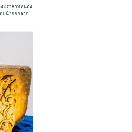
ทของปราสาทหนอง
ักลอบนำออกจาก