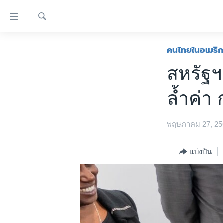
ลิ้งค์
เชื่อม
ค้นหา
ต่อ
หน้าหลัก
คนไทยในอเมริก
ข้าม
โลก
สหรัฐฯ
ไป
เอเชีย
เนื้อหา
ล้ำค่า
หลัก
สหรัฐฯ
ข้าม
ไทย
ไป
พฤษภาคม 27, 25
หน้า
ธุรกิจ
หลัก
วิทยาศาสตร์
แบ่งปัน
ข้าม
ไป
สังคมและสุขภาพ
ที่
ไลฟ์สไตล์
การ
ตรวจสอบข่าว
ค้นหา