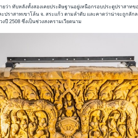
่ายว่า ทับหลังทั้งสองเคยประดิษฐานอยู่เหนือกรอบประตูปราสา
ย์ และปราสาทเขาโล้น จ. สระแก้ว ตามลำดับ และคาดว่าน่าจะถูกล
งปี 2508 ซึ่งเป็นช่วงสงครามเวียดนาม