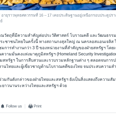
อายุราวพุทธศตวรรษที่ 16 – 17 เคยประดิษฐานอยู่เหนือกรอบประตูป
ย์
วัตถุที่มีความสำคัญต่อประวัติศาสตร์ โบราณคดี และวัฒนธรรม 
ระชาชนไทยในครั้งนี้ ทางสถานกงสุลใหญ่ ณ นครลอสแอนเจลิส 
มการทำงานกว่า 3 ปี ของหน่วยงานที่สำคัญของฝ่ายสหรัฐฯ โดยเฉ
ความมั่นคงแห่งมาตุภูมิสหรัฐฯ (Homeland Security Investigatio
รมสหรัฐฯ ในการสืบสวนและรวบรวมหลักฐานต่าง ๆ ตลอดจนการ
ยงานไทยและผู้เขี่ยวชาญด้านโบราณคดีของไทย จนประสบความสำเร
นร่วมกันดังกล่าวของฝ่ายไทยและสหรัฐฯ ยังเป็นสิ่งแสดงถึงความสั
ละยาวนานระหว่างไทยและสหรัฐฯ ด้วย
Follow us
Print