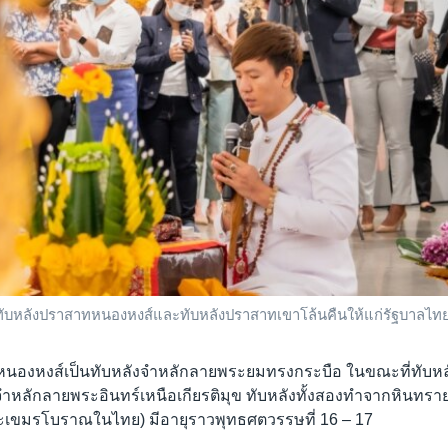
ทับหลังปราสาทหนองหงส์และทับหลังปราสาทเขาโล้นคืนให้แก่รัฐบาลไท
หนองหงส์เป็นทับหลังจำหลักลายพระยมทรงกระบือ ในขณะที่ทับห
จำหลักลายพระอินทร์เหนือเกียรติมุข ทับหลังทั้งสองทำจากหินทรา
ลปะเขมรโบราณในไทย) มีอายุราวพุทธศตวรรษที่ 16 – 17