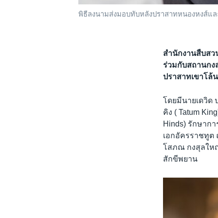
พิธีลงนามส่งมอบทับหลังปราสาทหนองหงส์และ
สำนักงานสืบสวน
ร่วมกับสถานกงส
ปราสาทเขาโล้น 
โดยมีนายเดวิด ป
คิง ( Tatum Kin
Hinds) รักษากา
เอกอัครราชทูต 
โสภณ กงสุลใหญ่
สักขีพยาน