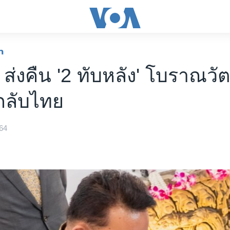
า
 ส่งคืน '2 ทับหลัง' โบราณวัต
 กลับไทย
64