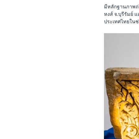
มีหลักฐานภาพถ
หงส์ จ.บุรีรัม
ประเทศไทยในช่ว