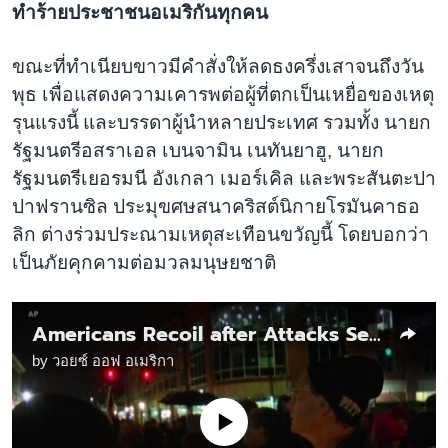
ทำร้ายประชาชนอเมริกันทุกคน
ขณะที่ทำเนียบขาวมีคำสั่งให้ลดธงครึ่งเสาจนถึงวัน
พุธ เพื่อแสดงความเคารพต่อผู้ที่ตกเป็นเหยื่อของเหตุ
รุนแรงนี้
และบรรดาผู้นำหลายประเทศ รวมทั้ง นายก
รัฐมนตรีอสราเอล เบนจามิน เนทันยาฮู, นายก
รัฐมนตรีเยอรมนี อังเกลา เมอร์เคิล และพระสันตะปา
ปาฟรานซิล ประมุขศษสนาคริสต์นิกายโรมันคาธอ
ลิก ต่างร่วมประณามเหตุสะเทือนขวัญนี้ โดยบอกว่า
เป็นภัยคุกคามต่อมวลมนุษยชาติ
Americans Recoil after Attacks Seemingly Motivated by Politics, Racism
by
วอยซ์ ออฟ อเมริกา
No media source currently available