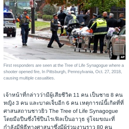
First responders are seen at the Tree of Life Synagogue where a
shooter opened fire, In Pittsburgh, Pennsylvania, Oct. 27, 2018,
causing multiple casualties.
เจ้าหน้าที่กล่าวว่ามีผู้เสียชีวิต 11 คน เป็นชาย 8 คน
หญิง 3 คน และบาดเจ็บอีก 6 คน เหตุการณ์นี้เกิดที่ที่
ศาสนสถานชาวยิว The Tree of Life Synagogue
โดยมือปืนซึ่งใช้ปืนไรเฟิลเป็นอาวุธ จู่โจมขณะที่
กำลังมีพิธีทางศาสนาซึ่งมีผู้ร่วมงานราว 80 คน