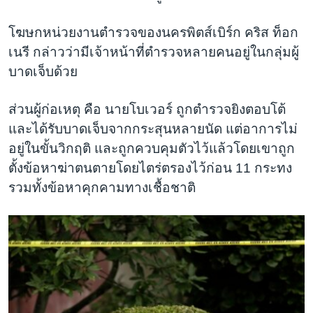
โฆษกหน่วยงานตำรวจของนครพิตส์เบิร์ก คริส ท็อก
เนรี กล่าวว่ามีเจ้าหน้าที่ตำรวจหลายคนอยู่ในกลุ่มผู้
บาดเจ็บด้วย
ส่วนผู้ก่อเหตุ คือ นายโบเวอร์ ถูกตำรวจยิงตอบโต้
และได้รับบาดเจ็บจากกระสุนหลายนัด แต่อาการไม่
อยู่ในขั้นวิกฤติ และถูกควบคุมตัวไว้แล้ว​
โดยเขาถูก
ตั้งข้อหาฆ่าตนตายโดยไตร่ตรองไว้ก่อน 11 กระทง
รวมทั้งข้อหาคุกคามทางเชื้อชาติ