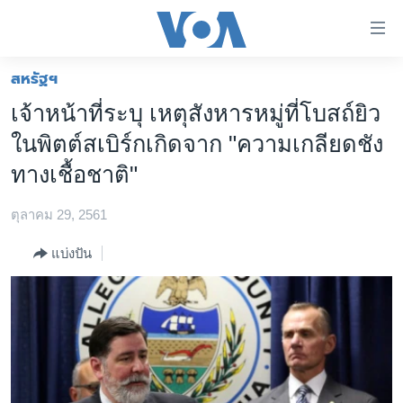
ลิ้งค์
เชื่อม
ต่อ
สหรัฐฯ
หน้าหลัก
ข้าม
เจ้าหน้าที่ระบุ เหตุสังหารหมู่ที่โบสถ์ยิว
ไป
โลก
ในพิตต์สเบิร์กเกิดจาก "ความเกลียดชัง
เนื้อหา
เอเชีย
หลัก
ทางเชื้อชาติ"
สหรัฐฯ
ข้าม
ไป
ตุลาคม 29, 2561
ไทย
หน้า
ธุรกิจ
แบ่งปัน
หลัก
ข้าม
วิทยาศาสตร์
ไป
สังคมและสุขภาพ
ที่
การ
ไลฟ์สไตล์
ค้นหา
ตรวจสอบข่าว