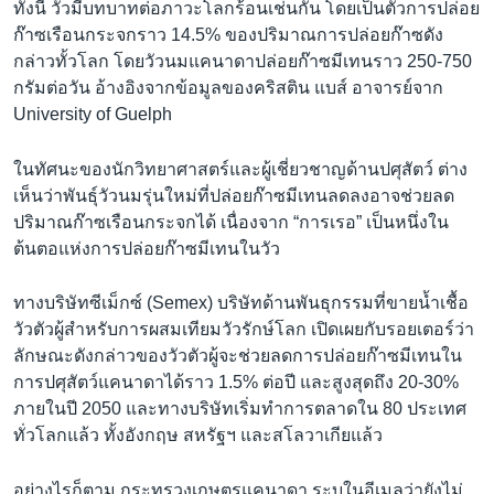
ทั้งนี้ วัวมีบทบาทต่อภาวะโลกร้อนเช่นกัน โดยเป็นตัวการปล่อย
ก๊าซเรือนกระจกราว 14.5% ของปริมาณการปล่อยก๊าซดัง
กล่าวทั้วโลก โดยวัวนมแคนาดาปล่อยก๊าซมีเทนราว 250-750
กรัมต่อวัน อ้างอิงจากข้อมูลของคริสติน แบส์ อาจารย์จาก
University of Guelph
ในทัศนะของนักวิทยาศาสตร์และผู้เชี่ยวชาญด้านปศุสัตว์ ต่าง
เห็นว่าพันธุ์วัวนมรุ่นใหม่ที่ปล่อยก๊าซมีเทนลดลงอาจช่วยลด
ปริมาณก๊าซเรือนกระจกได้ เนื่องจาก “การเรอ” เป็นหนึ่งใน
ต้นตอแห่งการปล่อยก๊าซมีเทนในวัว
ทางบริษัทซีเม็กซ์ (Semex) บริษัทด้านพันธุกรรมที่ขายน้ำเชื้อ
วัวตัวผู้สำหรับการผสมเทียมวัวรักษ์โลก เปิดเผยกับรอยเตอร์ว่า
ลักษณะดังกล่าวของวัวตัวผู้จะช่วยลดการปล่อยก๊าซมีเทนใน
การปศุสัตว์แคนาดาได้ราว 1.5% ต่อปี และสูงสุดถึง 20-30%
ภายในปี 2050 และทางบริษัทเริ่มทำการตลาดใน 80 ประเทศ
ทั่วโลกแล้ว ทั้งอังกฤษ สหรัฐฯ และสโลวาเกียแล้ว
อย่างไรก็ตาม กระทรวงเกษตรแคนาดา ระบุในอีเมลว่ายังไม่