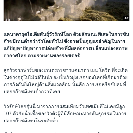
เรียนรู้ภาษาอังกฤษ
พอดคาสต์
ติดตามเรา
แคนาดาผุดไอเดียพันธุ์วัวรักษ์โลก ด้วยลักษณะพิเศษในการขับ
ก๊าซมีเทนต่ำกว่าวัวโดยทั่วไป ซึ่งอาจเป็นกุญแจสำคัญในการ
แก้ปัญหาปัญหาการปล่อยก๊าซที่มีผลต่อการเปลี่ยนแปลงสภาพ
อากาศโลก ตามรายงานของรอยเตอร์
เลือกภาษา
ลูกวัวจากฟาร์มของเกษตรกรชาวแคนาดา เบน โลวิต ที่จะเกิด
ในช่วงฤดูใบไม้ผลิปีหน้า จะเป็นวัวฝูงแรกของโลกที่เกิดมาด้วย
ภารกิจอันยิ่งใหญ่ด้านสิ่งแวดล้อม นั่นคือ การเรอหรือขับลมที่
ปล่อยก๊าซมีเทนต่ำกว่าที่เคย
วัวรักษ์โลกรุ่นนี้ มาจากการผสมเทียมวัวเพศเมียที่ไม่เคยมีลูก
107 ตัวกับน้ำเชื้อของวัวตัวผู้ที่มีลักษณะทางพันธุกรรมในการ
ปล่อยก๊าซมีเทนในระดับต่ำ