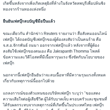
เกิดขึ้นหลังจากเพิ่งเกิดเหตุยิงที่ห้างในจังหวัดลพบุรีเพื่อปล้นชิง
ทองจากร้านทองแห่งหนึ่ง
ยืนยันเฟสบุ๊กลบบัญชีมือปืนแล้ว
ขณะเดียวกัน สำนักข่าว Reuters รายงานว่า สื่อสังคมออนไลน์
เฟสบุ๊ก ได้ถอดบัญชีเฟสบุ๊กของผู้ต้องสงสัยว่าเป็นคนร้าย คือ
จ.ส.อ.จักรพันธ์ ถมมา ออกจากเฟสบุ๊กแล้ว หลังจากที่ผู้ต้อง
สงสัยใช้เฟสบุ๊กของตนเอง คือ Jakrapanth Thomma โพสต์
ข้อความและวิดีโอสดที่มีเนื้อหารุนแรง ซึ่งขัดกับนโยบายของ
เฟสบุ๊ก
นอกจากนี้เฟสบุ๊กยืนยันว่าจะลบเนื้อหาที่มีความรุนแรงทั้งหมด
เกี่ยวกับเหตุการณ์นี้ออกไปด้วย
แถลงการณ์ของตัวแทนของบริษัทเฟสบุ๊ก ระบุว่า "ขอแสดง
ความเสียใจต่อผู้เสียชีวิต ผู้ได้รับบาดเจ็บ ครอบครัวและชุมชนที่
ได้รับผลกระทบจากเหตุการณ์ที่เกิดขึ้นในประเทศไทย เฟสบุ๊ก