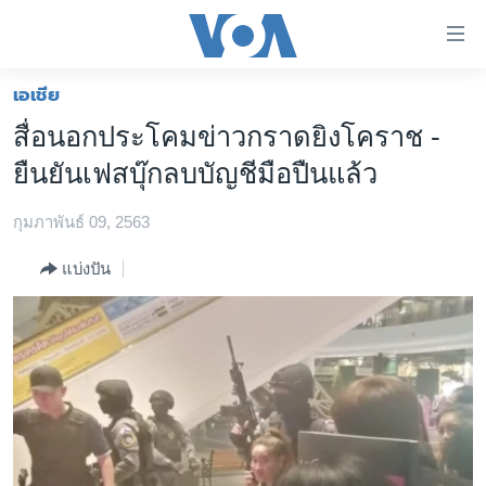
ลิ้งค์
เชื่อม
ต่อ
เอเชีย
หน้าหลัก
ข้าม
สื่อนอกประโคมข่าวกราดยิงโคราช -
ไป
โลก
ยืนยันเฟสบุ๊กลบบัญชีมือปืนแล้ว
เนื้อหา
เอเชีย
หลัก
กุมภาพันธ์ 09, 2563
สหรัฐฯ
ข้าม
ไป
ไทย
แบ่งปัน
หน้า
ธุรกิจ
หลัก
ข้าม
วิทยาศาสตร์
ไป
สังคมและสุขภาพ
ที่
การ
ไลฟ์สไตล์
ค้นหา
ตรวจสอบข่าว