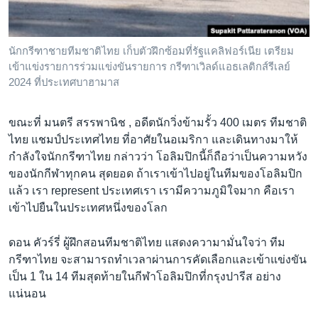
นักกรีฑาชายทีมชาติไทย เก็บตัวฝึกซ้อมที่รัฐแคลิฟอร์เนีย เตรียม
เข้าแข่งรายการร่วมแข่งขันรายการ กรีฑาเวิลด์แอธเลติกส์รีเลย์
2024 ที่ประเทศบาฮามาส
ขณะที่ มนตรี สรรพานิช , อดีตนักวิ่งข้ามรั้ว 400 เมตร ทีมชาติ
ไทย แชมป์ประเทศไทย ที่อาศัยในอเมริกา และเดินทางมาให้
กำลังใจนักกรีฑาไทย กล่าวว่า โอลิมปิกนี้ก็ถือว่าเป็นความหวัง
ของนักกีฬาทุกคน สุดยอด ถ้าเราเข้าไปอยู่ในทีมของโอลิมปิก
แล้ว เรา represent ประเทศเรา เรามีความภูมิใจมาก คือเรา
เข้าไปยืนในประเทศหนึ่งของโลก
ดอน คัวร์รี่ ผู้ฝึกสอนทีมชาติไทย แสดงความามั่นใจว่า ทีม
กรีฑาไทย จะสามารถทำเวลาผ่านการคัดเลือกและเข้าแข่งขัน
เป็น 1 ใน 14 ทีมสุดท้ายในกีฬาโอลิมปิกที่กรุงปารีส อย่าง
แน่นอน