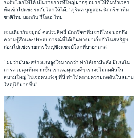
ระดับโลกให้ได้ เป็นรายการที่ใหญ่มากๆ อยากให้ทีมทำเวลา
ทีมเข้าไปแข่ง ระดับโลกให้ได้..” ภูริพล บุญสอน นักกรีฑาทีม
ชาติไทย บอกกับ วีโอเอ ไทย
เช่นเดียวกับชยุตม์ คงประสิทธิ์ นักกรีฑาทีมชาติไทย บอกถึง
ความรู้สึกและประสบการณ์ที่ได้เดินทางมาเก็บตัวในสหรัฐฯ
ก่อนไปแข่งรายการใหญ่ชิงแชมป์โลกที่บาฮามาส
" ผมว่ามันจะสร้างแรงจูงใจมากกว่า ทำให้เรามีพลัง มีแรงใน
การควบคุมทีมมากขึ้น เราเจอคู่แข่งดีๆ เราจะไม่กดดันใน
สนามใหญ่ ไปเจอคนเก่งๆ ที่นี่ ทำให้คลายความกดดันในสนาม
ใหญ่ได้มากขึ้น"