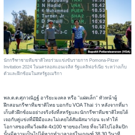
นักกรีฑาชายทีมชาติไทยร่วมแข่งขันรายการ Pomona-Pitzer
Invitation 2024 ในนครลอสแอนเจลิส รัฐแคลิฟอร์เนีย ระหว่างเก็บ
ตัวและฝึกซ้อมในสหรัฐอเมริกา
พล.ต.ต.ศุภวณัฎฐ์ อาริยะมงคล หรือ ''แฝดเล็ก'' หัวหน้าผู้
ฝึกสอนกรีฑาทีมชาติไทย บอกกับ VOA Thai ว่า หลังจากที่มา
เก็บตัวฝึกซ้อมอย่างจริงจังที่สหรัฐและนักกรีฑาทีมชาติไทยได้
เจอกับคู่แข่งที่มีฝีมือและไม่เคยได้สัมผัสมาก่อน จะทำให้
โอกาสของทีมวิ่งผลัด 4x100 ชายของไทย ที่จะได้ไปโอลิมปิก
นั้นมีความเป็นไปได้หากทำเวลาอยู่ในเกณฑ์ 38.30 วินาที