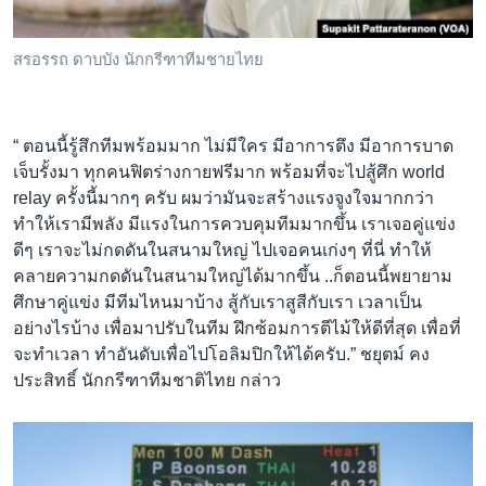
สรอรรถ ดาบบัง นักกรีฑาทีมชายไทย
“ ตอนนี้รู้สึกทีมพร้อมมาก ไม่มีใคร มีอาการตึง มีอาการบาด
เจ็บรั้งมา ทุกคนฟิตร่างกายฟรีมาก พร้อมที่จะไปสู้ศึก world
relay ครั้งนี้มากๆ ครับ ผมว่ามันจะสร้างแรงจูงใจมากกว่า
ทำให้เรามีพลัง มีแรงในการควบคุมทีมมากขึ้น เราเจอคู่แข่ง
ดีๆ เราจะไม่กดดันในสนามใหญ่ ไปเจอคนเก่งๆ ที่นี่ ทำให้
คลายความกดดันในสนามใหญ่ได้มากขึ้น ..ก็ตอนนี้พยายาม
ศึกษาคู่แข่ง มีทีมไหนมาบ้าง สู้กับเราสูสีกับเรา เวลาเป็น
อย่างไรบ้าง เพื่อมาปรับในทีม ฝึกซ้อมการตีไม้ให้ดีที่สุด เพื่อที่
จะทำเวลา ทำอันดับเพื่อไปโอลิมปิกให้ได้ครับ.” ชยุตม์ คง
ประสิทธิ์ นักกรีฑาทีมชาติไทย กล่าว