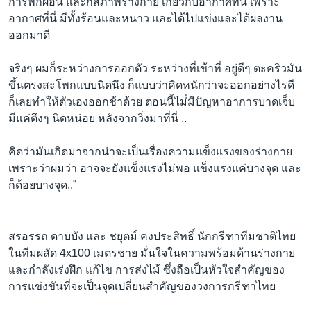
การพักผ่อน และก็สภาพร่างกาย เกี่ยวกับอากาศที่นี่ เพราะ
อากาศที่นี่ มีทั้งร้อนและหนาว และได้ไปแข่งและได้ผลงาน
ออกมาดี
จริงๆ ผมก็ระหว่างการออกตัว ระหว่างที่เข้าที่ อยู่ดีๆ ตะคริวมัน
ขึ้นตรงสะโพกแบบนิดนึง ก็แบบว่าคิดหนักว่าจะออกอย่างไรดี
ก็เลยทำให้ตัวเองออกช้าด้วย ตอนนี้ไม่่มีปัญหาอาการบาดเจ็บ
มีแค่ตึงๆ นิดหน่อย หลังจากวิ่งมาที่นี่ ..
คิดว่ามันเกิดมาจากน่าจะเป็นเรื่องความแข็งแรงของร่างกาย
เพราะว่าผมว่า อาจจะยังแข็งแรงไม่พอ แข็งแรงแค่บางจุด และ
ก็ด้อยบางจุด..”
สรอรรถ ดาบบัง และ ชยุตม์ คงประสิทธิ์ นักกรีฑาทีมชาติไทย
ในทีมผลัด 4x100 เมตรชาย มั่นใจในความพร้อมด้านร่างกาย
และกำลังเร่งฝึก แก้ไข การส่งไม้ ซึ่งถือเป็นหัวใจสำคัญของ
การแข่งขันที่จะเป็นจุดเปลี่ยนสำคัญของวงการกรีฑาไทย