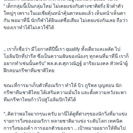
“ เด็กกลุ่มนี้เป็นกลุ่มใหม่ ไม่เคยแข่งกับต่างชาติฝรั่ง ผิวดำตัว
ใหญ่ๆ เพราะในเอเชียคุ้นหน้าคุ้นตาหมดแล้ว เห็นหน้าเห็นตา
กัน พอมาที่นี่ นักกีฬาได้ยินแต่ชื่อเสียง ไม่เคยแข่งกันเลย ถือว่า
ของเราทำได้ไม่เลวใช้ได้
.. เราก็เชื่อว่า มีโอกาสดีปีนี้เรา qualify ทั้งเดี่ยวและผลัด ไป
โอลิมปิกที่ปารีส ซึ่งเป็นความฝันของน้องๆ ทุกคนที่มาที่นี่ เราก็
อยากทำเช่นนั้นครับ” พล.ต.ต.ศุภวณัฎฐ์ อาริยะมงคล หัวหน้าผู้
ฝึกสอนกรีฑาทีมชาติไทย
ขณะที่การมาเก็บตัวที่อเมริกา ทำให้ บิว ภูริพล บุญสอน นัก
กรีฑาทีมชาติไทย ได้เสริมความมั่นใจ และตั้งความหวังจะพา
ทีมกรีฑาไทยก้าวไปสู่โอลิมปิกให้ได้
“..คิดว่าพอใจมากๆนะครับ มานี่ได้ดูที่ต่างๆของนักวิ่งที่มาแข่ง
รายการวิ่งของอเมริกา หลายชาติมาแข่ง ระดับโลก เทคนิค
การวิ่งของเค้า การออกตัวของเขา .. เป้าหมายอยากให้ทีมไป