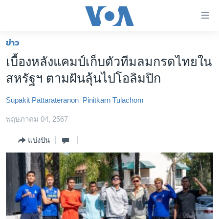
ลิ้งค์
เชื่อม
ต่อ
ข่าว
หน้าหลัก
ข้าม
เบื้องหลังแคมป์เก็บตัวทีมลมกรดไทยใน
ไป
โลก
สหรัฐฯ ตามฝันลุ้นไปโอลิมปิก
เนื้อหา
เอเชีย
หลัก
Supakit Pattarateranon
Pinitkarn Tulachom
สหรัฐฯ
ข้าม
ไป
พฤษภาคม 04, 2567
ไทย
หน้า
ธุรกิจ
แบ่งปัน
หลัก
ข้าม
วิทยาศาสตร์
ไป
สังคมและสุขภาพ
ที่
การ
ไลฟ์สไตล์
ค้นหา
ตรวจสอบข่าว