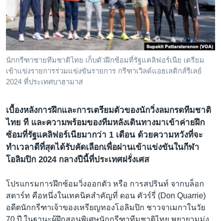
เรียนรู้ภาษาอังกฤษ
พอดคาสต์
ติดตามเรา
นักกรีฑาชายทีมชาติไทย เก็บตัวฝึกซ้อมที่รัฐแคลิฟอร์เนีย เตรียม
เข้าแข่งรายการร่วมแข่งขันรายการ กรีฑาเวิลด์แอธเลติกส์รีเลย์
2024 ที่ประเทศบาฮามาส
เลือกภาษา
เบื้องหลังการฝึกและการเตรียมตัวของนักวิ่งลมกรดทีมชาติ
ไทย ที และความพร้อมของทีมหลังเดินทางมาเข้าค่ายฝึก
ซ้อมที่รัฐแคลิฟอร์เนียมากว่า 1 เดือน ด้วยความหวังที่จะ
ทำเวลาดีที่สุดได้รับคัดเลือกเพื่อผ่านเข้าแข่งขันในกีฬา
โอลิมปิก 2024 กลางปีนี้ที่ประเทศฝรั่งเศส
โปรแกรมการฝึกซ้อมวิ่งออกตัว หรือ การสปรินท์ จากบล็อก
สตาร์ท คือหนึ่งในเทคนิคสำคัญที่ ดอน คัวร์รี่ (Don Quarrie)
อดีตนักกรีฑาเจ้าของเหรียญทองโอลิมปิก ชาวจาเมกาในวัย
70 ปี ในฐานะผู้ฝึกสอนพิเศษนักกรีฑาทีมชาติไทย พยายามมุ่ง