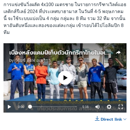
การแข่งขันวิ่งผลัด 4x100 เมตรชาย ในรายการกรีฑาเวิลด์แอธ
เลติกส์รีเลย์ 2024 ที่ประเทศบาฮามาส ในวันที่ 4-5 พฤษภาคม
นี้ จะใช้ระบบแบ่งเป็น 4 กลุ่ม กลุ่มละ 8 ทีม รวม 32 ทีม จากนั้น
หาอันดับหนึ่งและสองของแต่ละกลุ่ม เข้ารอบได้ไปโอลิมปิก 8
ทีม
เบื้องหลังแคมป์เก็บตัวนักกรีฑาไทยในอเมริกา มุ่งตามฝัน คว้าตั๋วโอลิมปิก 2024
by
วอยซ์ ออฟ อเมริกา
No media source currently available
0:00
5:16
Direct link