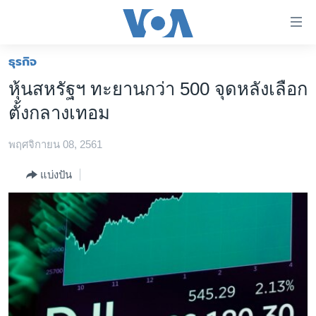
ลิ้งค์
เชื่อม
ต่อ
ธุรกิจ
หน้าหลัก
ข้าม
หุ้นสหรัฐฯ ทะยานกว่า 500 จุดหลังเลือก
ไป
โลก
ตั้งกลางเทอม
เนื้อหา
เอเชีย
หลัก
พฤศจิกายน 08, 2561
สหรัฐฯ
ข้าม
ไป
ไทย
แบ่งปัน
หน้า
ธุรกิจ
หลัก
ข้าม
วิทยาศาสตร์
ไป
สังคมและสุขภาพ
ที่
การ
ไลฟ์สไตล์
ค้นหา
ตรวจสอบข่าว