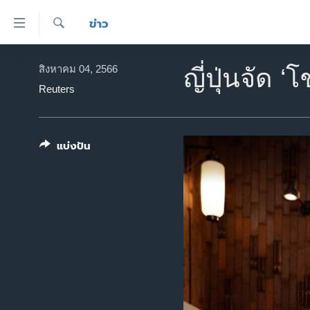
ลิ้งค์
ข่าว
เชื่อม
ค้นหา
ต่อ
หน้าหลัก
สิงหาคม 04, 2566
ญี่ปุ่นจัด ‘
ข้าม
โลก
Reuters
ไป
เอเชีย
เนื้อหา
หลัก
สหรัฐฯ
แบ่งปัน
ข้าม
ไทย
ไป
หน้า
ธุรกิจ
หลัก
วิทยาศาสตร์
ข้าม
ไป
สังคมและสุขภาพ
ที่
ไลฟ์สไตล์
การ
ตรวจสอบข่าว
ค้นหา