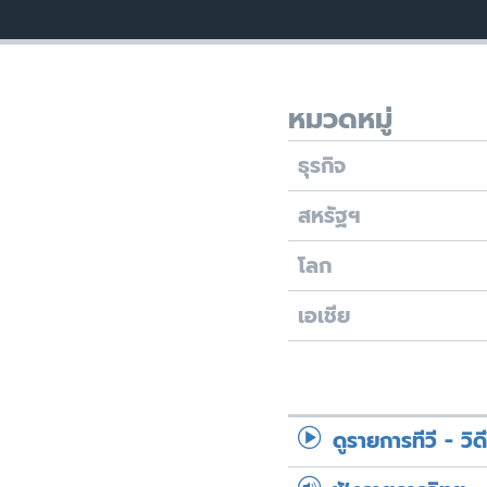
หมวดหมู่
ธุรกิจ
สหรัฐฯ
โลก
เอเชีย
ดูรายการทีวี - วิด