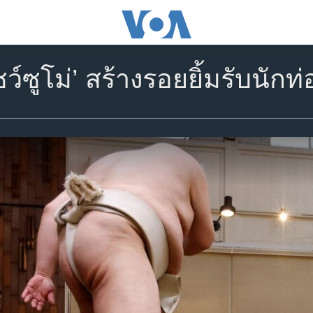
โชว์ซูโม่’ สร้างรอยยิ้มรับนัก