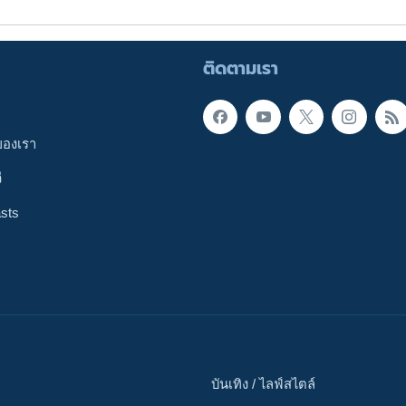
ติดตามเรา
ของเรา
ี
sts
บันเทิง / ไลฟ์สไตล์