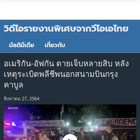
ลิ้งค์
หน้าหลัก
เชื่อม
โลก
วิดีโอรายงานพิเศษจากวีโอเอไทย
ต่อ
ข้าม
เอเชีย
ไป
มัลติมีเดีย
เกี่ยวกับ
สหรัฐฯ
เนื้อหา
ไทย
หลัก
อเมริกัน-อัฟกัน ตายเจ็บหลายสิบ หลัง
ข้าม
ธุรกิจ
เหตุระเบิดพลีชีพนอกสนามบินกรุง
ไป
วิทยาศาสตร์
หน้า
คาบูล
หลัก
สังคมและสุขภาพ
ข้าม
สิงหาคม 27, 2564
ไลฟ์สไตล์
ไป
ที่
ตรวจสอบข่าว
การ
เรียนรู้ภาษาอังกฤษ
ค้นหา
พอดคาสต์