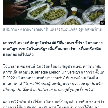
เรียนรู้ภาษาอังกฤษ
พอดคาสต์
ติดตามเรา
แฟ้มภาพ - ตลาดขายกัญชาในนครลอสแอนเจลีส รัฐแคลิฟอร์เนีย
ผลการวิเคราะห์ข้อมูลในช่วง 40 ปีที่ผ่านมา ชี้ว่า ปริมาณการ
เลือกภาษา
เสพกัญชารายวันในสหรัฐฯ เพิ่มขึ้นมากกว่าการดื่มเครื่องดื่ม
แอลกอฮอล์ไปแล้ว
โจนาธาน คอลกินส์ นักวิจัยนโยบายกัญชา แห่งมหาวิทยาลัย
คาร์เนกีเมลลอน (Carnegie Mellon University) กล่าวว่า ตั้งแต่
ปี 2022 ปริมาณการเสพกัญชารายวันได้แซงหน้าเครื่องดื่ม
แอลกอฮอล์
"โดย 40% ของผู้เสพกัญชาระบุว่า เสพทุกวันหรือ
เกือบทุกวัน ซึ่งคล้ายกับอัตราส่วนของผู้ที่สูบบุหรี่รายวัน"
ผลการวิจัยดังกล่าวใช้การวิเคราะห์ข้อมูลสำรวจทั่วประเทศว่า
ด้วยการใช้ยาเสพติดและสุขภาพ โดยมุ่งเน้นที่การใช้กัญชา