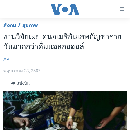
ลิ้งค์
เชื่อม
ต่อ
สังคม / สุขภาพ
หน้าหลัก
ข้าม
งานวิจัยเผย คนอเมริกันเสพกัญชาราย
ไป
โลก
วันมากกว่าดื่มแอลกอฮอล์
เนื้อหา
เอเชีย
หลัก
AP
สหรัฐฯ
ข้าม
ไป
พฤษภาคม 23, 2567
ไทย
หน้า
ธุรกิจ
แบ่งปัน
หลัก
ข้าม
วิทยาศาสตร์
ไป
สังคมและสุขภาพ
ที่
การ
ไลฟ์สไตล์
ค้นหา
ตรวจสอบข่าว