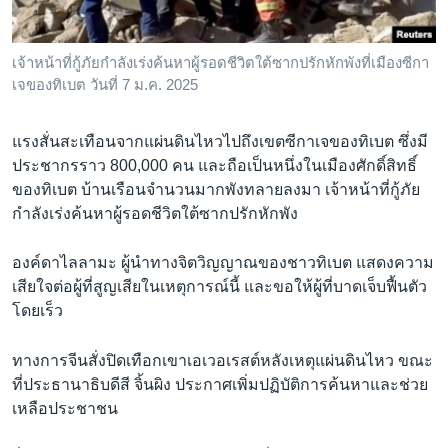
เจ้าหน้าที่กู้ภัยกำลังเร่งค้นหาผู้รอดชีวิตใต้ซากปรักหักพังที่เมืองซีกา
เจของทิเบต วันที่ 7 ม.ค. 2025
แรงสั่นสะเทือนจากแผ่นดินไหวไปถึงเขตซีกาเจของทิเบต ซึ่งมี
ประชากรราว 800,000 คน และถือเป็นหนึ่งในเมืองศักดิ์สิทธิ์
ของทิเบต บ้านเรือนจำนวนมากพังทลายลงมา เจ้าหน้าที่กู้ภัย
กำลังเร่งค้นหาผู้รอดชีวิตใต้ซากปรักหักพัง
องค์ดาไลลามะ ผู้นำทางจิตวิญญาณของชาวทิเบต แสดงความ
เสียใจต่อผู้ที่สูญเสียในเหตุการณ์นี้ และขอให้ผู้ที่บาดเจ็บฟื้นตัว
โดยเร็ว
ทางการจีนสั่งปิดเทือกเขาเอเวอเรสต์หลังเหตุแผ่นดินไหว ขณะ
ที่ประธานาธิบดีสี จิ้นผิง ประกาศเพิ่มปฏิบัติการค้นหาและช่วย
เหลือประชาชน