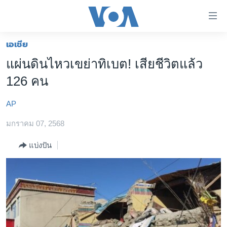
ลิ้งค์
เชื่อม
ต่อ
เอเชีย
หน้าหลัก
ข้าม
แผ่นดินไหวเขย่าทิเบต! เสียชีวิตแล้ว
ไป
โลก
126 คน
เนื้อหา
เอเชีย
หลัก
AP
สหรัฐฯ
ข้าม
ไป
มกราคม 07, 2568
ไทย
หน้า
ธุรกิจ
แบ่งปัน
หลัก
ข้าม
วิทยาศาสตร์
ไป
สังคมและสุขภาพ
ที่
การ
ไลฟ์สไตล์
ค้นหา
ตรวจสอบข่าว