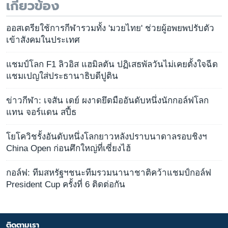
เกี่ยวข้อง
ออสเตรียใช้การกีฬารวมทั้ง 'มวยไทย' ช่วยผู้อพยพปรับตัว
เข้าสังคมในประเทศ
แชมป์โลก F1 ลิวอิส แฮมิลตัน ปฏิเสธพัลวันไม่เคยตั้งใจฉีด
แชมเปญใส่ประธานาธิบดีปูติน
ข่าวกีฬา: เจสัน เดย์ ผงาดยึดมืออันดับหนึ่งนักกอล์ฟโลก
แทน จอร์แดน สปี้ธ
โยโควิชรั้งอันดับหนึ่งโลกยาวหลังปราบนาดาลรอบชิงฯ
China Open ก่อนศึกใหญ่ที่เซี่ยงไฮ้
กอล์ฟ: ทีมสหรัฐฯชนะทีมรวมนานาชาติคว้าแชมป์กอล์ฟ
President Cup ครั้งที่ 6 ติดต่อกัน
ติดตามเรา