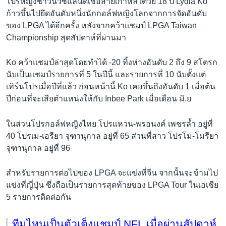
โปรหญิงชาวนิวซีแลนด์เชื้อสายเกาหลีใต้วัย 18 ปี Lydia Ko
ก้าวขึ้นไปยึดอันดับหนึ่งนักกอล์ฟหญิงโลกจากการจัดอันดับ
ของ LPGA ได้อีกครั้ง หลังจากคว้าแชมป์ LPGA Taiwan
Championship สุดสัปดาห์ที่ผ่านมา
Ko คว้าแชมป์ล่าสุดโดยทำได้ -20 ทิ้งห่างอันดับ 2 ถึง 9 สโตรก
นับเป็นแชมป์รายการที่ 5 ในปีนี้ และรายการที่ 10 นับตั้งแต่
เทิร์นโปรเมื่อปีที่แล้ว ก่อนหน้านี้ Ko เคยขึ้นถึงอันดับ 1 เมื่อต้น
ปีก่อนที่จะเสียตำแหน่งให้กับ Inbee Park เมื่อเดือน มิ.ย
ในส่วนโปรกอล์ฟหญิงไทย โปรแหวน-พรอนงค์ เพชรล้ำ อยู่ที่
40 โปรเม-เอรียา จุฑานุกาล อยู่ที่ 65 ส่วนพี่สาว โปรโม-โมรียา
จุฑานุกาล อยู่ที่ 96
สำหรับรายการต่อไปของ LPGA จะแข่งที่จีน จากนั้นจะข้ามไป
แข่งที่ญี่ปุ่น ซึ่งถือเป็นรายการสุดท้ายของ LPGA Tour ในเอเชีย
5 รายการติดต่อกัน
ทีมไหนเป็นตัวเต็งแชมป์ NFL เมื่อผ่านสัปดาห์