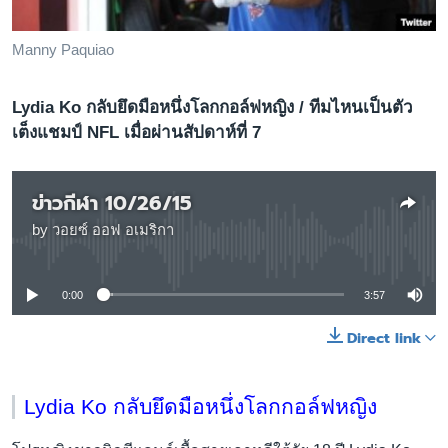
เรียนรู้ภาษาอังกฤษ
พอดคาสต์
Manny Paquiao
ติดตามเรา
Lydia Ko กลับยึดมือหนึ่งโลกกอล์ฟหญิง / ทีมไหนเป็นตัว
เต็งแชมป์ NFL เมื่อผ่านสัปดาห์ที่ 7
ข่าวกีฬา 10/26/15
เลือกภาษา
by
วอยซ์ ออฟ อเมริกา
No media source currently available
0:00
3:57
Direct link
Lydia Ko กลับยึดมือหนึ่งโลกกอล์ฟหญิง