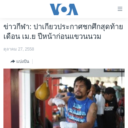
ลิ้งค์
เชื่อม
ต่อ
ข่าวกีฬา: ปาเกียวประกาศชกศึกสุดท้าย
หน้าหลัก
ข้าม
เดือน เม.ย ปีหน้าก่อนแขวนนวม
ไป
โลก
เนื้อหา
ตุลาคม 27, 2558
เอเชีย
หลัก
สหรัฐฯ
ข้าม
แบ่งปัน
ไป
ไทย
หน้า
ธุรกิจ
หลัก
ข้าม
วิทยาศาสตร์
ไป
สังคมและสุขภาพ
ที่
การ
ไลฟ์สไตล์
ค้นหา
ตรวจสอบข่าว