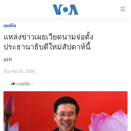
ลิ้งค์
เชื่อม
ต่อ
เอเชีย
หน้าหลัก
ข้าม
แหล่งข่าวเผยเวียดนามจ่อตั้ง
ไป
โลก
ประธานาธิบดีใหม่สัปดาห์นี้
เนื้อหา
เอเชีย
หลัก
AFP
สหรัฐฯ
ข้าม
ไป
มีนาคม 01, 2566
ไทย
หน้า
ธุรกิจ
แบ่งปัน
หลัก
ข้าม
วิทยาศาสตร์
ไป
สังคมและสุขภาพ
ที่
การ
ไลฟ์สไตล์
ค้นหา
ตรวจสอบข่าว