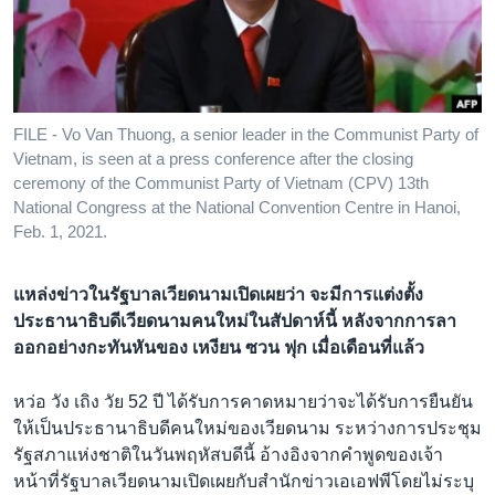
เรียนรู้ภาษาอังกฤษ
พอดคาสต์
ติดตามเรา
FILE - Vo Van Thuong, a senior leader in the Communist Party of
Vietnam, is seen at a press conference after the closing
ceremony of the Communist Party of Vietnam (CPV) 13th
National Congress at the National Convention Centre in Hanoi,
เลือกภาษา
Feb. 1, 2021.
แหล่งข่าวในรัฐบาลเวียดนามเปิดเผยว่า จะมีการแต่งตั้ง
ประธานาธิบดีเวียดนามคนใหม่ในสัปดาห์นี้ หลังจากการลา
ออกอย่างกะทันหันของ เหงียน ซวน ฟุก เมื่อเดือนที่แล้ว
หว่อ วัง เถิง วัย 52 ปี ได้รับการคาดหมายว่าจะได้รับการยืนยัน
ให้เป็นประธานาธิบดีคนใหม่ของเวียดนาม ระหว่างการประชุม
รัฐสภาแห่งชาติในวันพฤหัสบดีนี้ อ้างอิงจากคำพูดของเจ้า
หน้าที่รัฐบาลเวียดนามเปิดเผยกับสำนักข่าวเอเอฟพีโดยไม่ระบุ