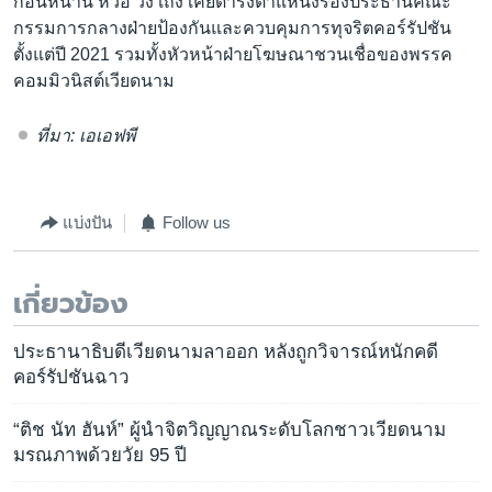
ก่อนหน้านี้ หว่อ วัง เถิง เคยดำรงตำแหน่งรองประธานคณะ
กรรมการกลางฝ่ายป้องกันและควบคุมการทุจริตคอร์รัปชัน
ตั้งแต่ปี 2021 รวมทั้งหัวหน้าฝ่ายโฆษณาชวนเชื่อของพรรค
คอมมิวนิสต์เวียดนาม
ที่มา: เอเอฟพี
แบ่งปัน
Follow us
เกี่ยวข้อง
ประธานาธิบดีเวียดนามลาออก หลังถูกวิจารณ์หนักคดี
คอร์รัปชันฉาว
“ติช นัท ฮันห์” ผู้นำจิตวิญญาณระดับโลกชาวเวียดนาม
มรณภาพด้วยวัย 95 ปี