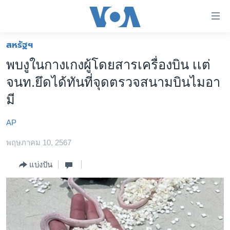
ลิ้งค์
เชื่อม
ต่อ
สหรัฐฯ
หน้าหลัก
ข้าม
พบงูในกางเกงผู้โดยสารเครื่องบิน เเต่
ไป
โลก
จนท.ยึดได้ทันที่จุดตรวจสนามบินไมอา
เนื้อหา
เอเชีย
หลัก
มี
สหรัฐฯ
ข้าม
ไป
AP
ไทย
หน้า
พฤษภาคม 10, 2567
ธุรกิจ
หลัก
ข้าม
วิทยาศาสตร์
แบ่งปัน
ไป
สังคมและสุขภาพ
ที่
การ
ไลฟ์สไตล์
ค้นหา
ตรวจสอบข่าว