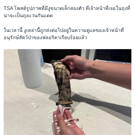
TSA โพสต์รูปภาพที่มีงูขนาดเล็กสองตัว ที่เจ้าหน้าที่เจอในถุงที่
น่าจะเป็นถุงเเว่นกันเเดด
ในเวลานี้ งูเหล่านี้ถูกส่งต่อไปอยู่ในความดูเเลของเจ้าหน้าที่
อนุรักษ์สัตว์ป่าของฟลอริดาเรียบร้อยเเล้ว