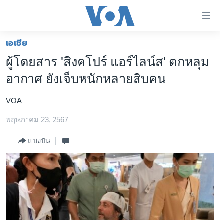
ลิ้งค์
เชื่อม
ต่อ
เอเชีย
หน้าหลัก
ข้าม
ผู้โดยสาร 'สิงคโปร์ แอร์ไลน์ส' ตกหลุม
ไป
โลก
อากาศ ยังเจ็บหนักหลายสิบคน
เนื้อหา
เอเชีย
หลัก
VOA
สหรัฐฯ
ข้าม
ไป
พฤษภาคม 23, 2567
ไทย
หน้า
ธุรกิจ
แบ่งปัน
หลัก
ข้าม
วิทยาศาสตร์
ไป
สังคมและสุขภาพ
ที่
การ
ไลฟ์สไตล์
ค้นหา
ตรวจสอบข่าว