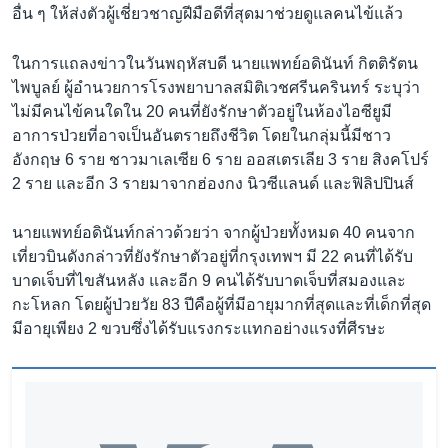
อื่น ๆ ให้ส่งตัวผู้เชี่ยวชาญฝีมือดีที่สุดมาช่วยดูแลคนไข้แล้ว
ในการแถลงข่าวในวันพฤหัสบดี นายแพทย์อดินันท์ กิตติรัตน
ไพบูลย์ ผู้อำนวยการโรงพยาบาลสมิติเวชศรีนครินทร์ ระบุว่า
ไม่มีคนไข้คนใดใน 20 คนที่ยังรักษาตัวอยู่ในห้องไอซียูมี
อาการป่วยที่อาจเป็นอันตรายถึงชีวิต โดยในกลุ่มนี้มีชาว
อังกฤษ 6 ราย ชาวมาเลเซีย 6 ราย ออสเตรเลีย 3 ราย สิงคโปร์
2 ราย และอีก 3 รายมาจากฮ่องกง นิวซีแลนด์ และฟิลิปปินส์
นายแพทย์อดินันท์กล่าวด้วยว่า จากผู้ป่วยทั้งหมด 40 คนจาก
เที่ยวบินดังกล่าวที่ยังรักษาตัวอยู่ที่กรุงเทพฯ มี 22 คนที่ได้รับ
บาดเจ็บที่ไขสันหลัง และอีก 9 คนได้รับบาดเจ็บที่สมองและ
กะโหลก โดยผู้ป่วยวัย 83 ปีคือผู้ที่มีอายุมากที่สุดและที่เด็กที่สุด
มีอายุเพียง 2 ขวบซึ่งได้รับแรงกระแทกอย่างแรงที่ศีรษะ